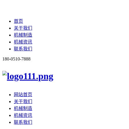
首页
关于我们
机械制造
机械资讯
联系我们
180-0510-7888
网站首页
关于我们
机械制造
机械资讯
联系我们