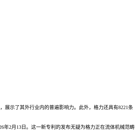
，展示了其外行业内的普遍影响力。此外，格力还具有8221条
26年2月13日。这一新专利的发布无疑为格力正在流体机械范畴