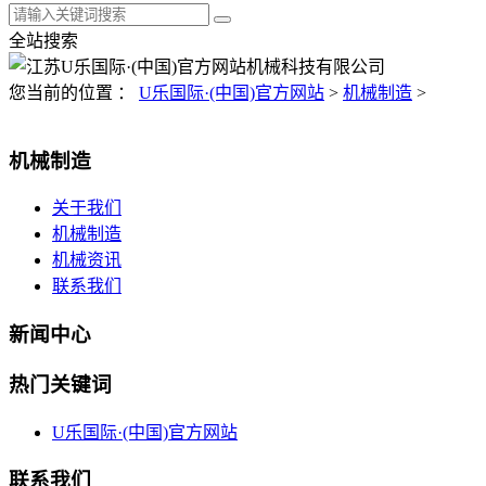
全站搜索
您当前的位置 ：
U乐国际·(中国)官方网站
>
机械制造
>
机械制造
关于我们
机械制造
机械资讯
联系我们
新闻中心
热门关键词
U乐国际·(中国)官方网站
联系我们