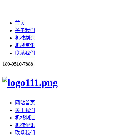
首页
关于我们
机械制造
机械资讯
联系我们
180-0510-7888
网站首页
关于我们
机械制造
机械资讯
联系我们