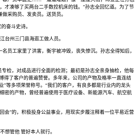
，才凑够了买两台二手数控机床的钱。”孙志全回忆道。为了节
兼做采购员、发卖员。送货员。
家的奋斗史诗。
江台州三门县海逛工做人员。
名员工家里了洪害，衡宇被冲毁，丧失惨沉。孙志全得知后，
员专检，对成品进行全面的检测；最初是孙志全亲身抽检，他每
密博得了客户的普遍赞誉。多年来，公司的产物及格率一直连结
企业”等多项荣誉称号。“我们的客户，有良多都是行业内的龙头
顺细密的产物，曾经普遍使用于医疗设备、新能源汽车、航空航
回会”的，积极投身公益事业，用现实步履注释着一位平易近营
不想管他 管好本人就行。