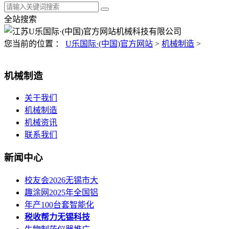
全站搜索
您当前的位置 ：
U乐国际·(中国)官方网站
>
机械制造
>
机械制造
关于我们
机械制造
机械资讯
联系我们
新闻中心
校友会2026无锡市大
趣涂网2025年全国铝
年产100台套智能化
税收帮力无锡科技