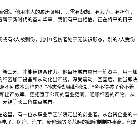
缩影。他用本人的履历证明，只需有胡想、有毅力、有担任，
着属于新时代的奋斗华章。我们有来由相信，正在将来的日子
或有3人被刺伤，此中1名伤者处于无认识形态，别的2人受伤
新工艺，才能连结合作力。他每年城市拿出一笔资金，用于加
尖的细密加工设备和从动化出产线，深受震动。回国后，他当即决
赔不回成本怎样办？”孙志全却果断地说：“舍不得孩子套不着
度和出产效率，更拓宽了公司的营业范畴。通顺细密的产物，从
、无锡等长三角焦点城市。
这里，有一位从职业手艺学院走出的创业者，从台资企业的一
事电子、医疗、汽车、新能源等多范畴的细密制制办事商。他是