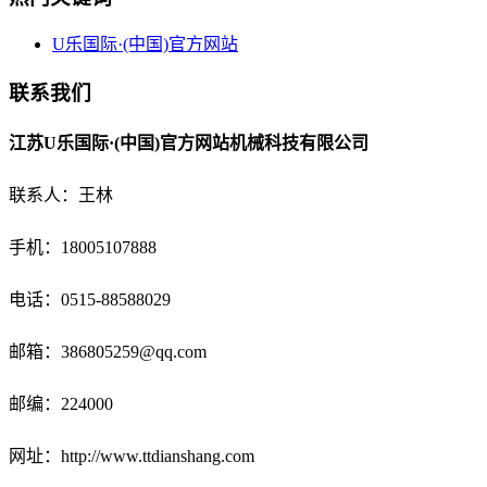
U乐国际·(中国)官方网站
联系我们
江苏U乐国际·(中国)官方网站机械科技有限公司
联系人：王林
手机：18005107888
电话：
0515-88588029
邮箱：
386805259@qq.com
邮编：224000
网址：http://www.ttdianshang.com