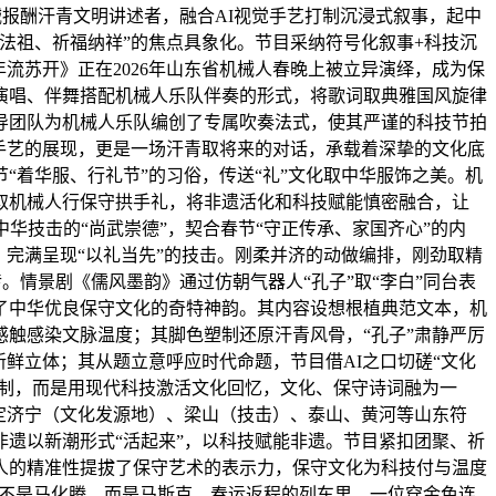
报酬汗青文明讲述者，融合AI视觉手艺打制沉浸式叙事，起中
法祖、祈福纳祥”的焦点具象化。节目采纳符号化叙事+科技沉
流苏开》正在2026年山东省机械人春晚上被立异演绎，成为保
演唱、伴舞搭配机械人乐队伴奏的形式，将歌词取典雅国风旋律
导团队为机械人乐队编创了专属吹奏法式，使其严谨的科技节拍
手艺的展现，更是一场汗青取将来的对话，承载着深挚的文化底
着华服、行礼节”的习俗，传送“礼”文化取中华服饰之美。机
取机械人行保守拱手礼，将非遗活化和科技赋能慎密融合，让
华技击的“尚武崇德”，契合春节“守正传承、家国齐心”的内
完满呈现“以礼当先”的技击。刚柔并济的动做编排，刚劲取精
。情景剧《儒风墨韵》通过仿朝气器人“孔子”取“李白”同台表
了中华优良保守文化的奇特神韵。其内容设想根植典范文本，机
触感染文脉温度；其脚色塑制还原汗青风骨，“孔子”肃静严厉
鲜立体；其从题立意呼应时代命题，节目借AI之口切磋“文化
复制，而是用现代科技激活文化回忆，文化、保守诗词融为一
定济宁（文化发源地）、梁山（技击）、泰山、黄河等山东符
遗以新潮形式“活起来”，以科技赋能非遗。节目紧扣团聚、祈
人的精准性提拔了保守艺术的表示力，保守文化为科技付与温度
，也不是马化腾，而是马斯克。春运返程的列车里，一位穿金色连