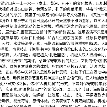
》锚定山东一山一水一（泰山、黄河、孔子）的文化根脉，以机械
视角对话泰山封禅、黄河安澜、孔子的典范场景，将春节“敬天
文脉的厚沉，奠基了“根取魂”的中华保守文化基调。《又是一年
本身以山东济宁孟府春日流苏花开的天然景不雅为意象，以实人
唱中营制出诗意流动的舞台意境，描画运河之畔的文化图景。编
呈现，展示出孔孟聪慧正在新时代下的新鲜表达。这场表演不只是
霓裳华章》彰显仁礼全国、和合共生的东方美学，还原保守春节“
、云纹、水纹等济宁元素，光影流转间取汉服纹样交相辉映。人
美呈现。情景技击《传承·共生》融合水泊梁山技击的忠义文化取中
演绎，人机同台。编程植入“礼教回忆”，机械人取人行抱拳礼，
传送“继往开来”的期许，意味保守取现代的共生、文化的代代相传
书法，以极具意味意义的体例，巧妙融合科技取人文，活泼注释
篇，正在问答中天然融入思惟取诗辞意境，让孩子们正在互动中感
纹合成、动做捕获手艺复现其神志举止和言语气概，使人物抽象新
更凸显文化之恒。这种“人机共演”的形式，不是对保守的简单
范，实正实现“润物细无声”的文化浸湿。以上几个节目，深度绑
，而是做为文化者、演绎者，让汉服、技击、书法、平易近歌等非
台动做、视觉符号、感情体验，充实表现了人机双向赋能，机械
就掀起了一场金融奇迹——“马年炒马”。这里的“马”，不是马云