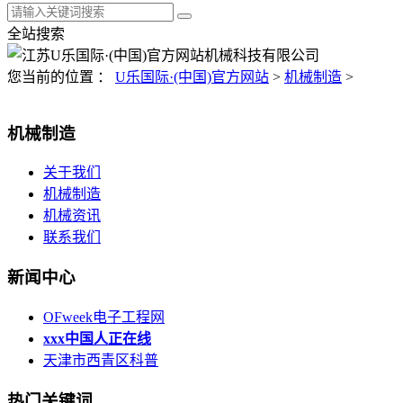
全站搜索
您当前的位置 ：
U乐国际·(中国)官方网站
>
机械制造
>
机械制造
关于我们
机械制造
机械资讯
联系我们
新闻中心
OFweek电子工程网
ххх中国人正在线
天津市西青区科普
热门关键词