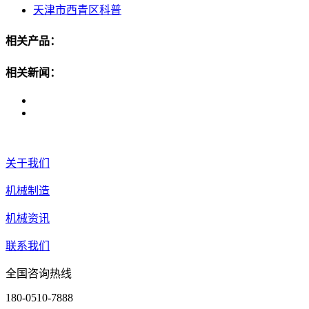
天津市西青区科普
相关产品：
相关新闻：
关于我们
机械制造
机械资讯
联系我们
全国咨询热线
180-0510-7888