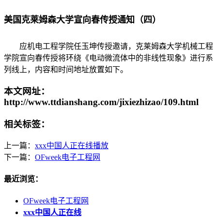
美国克莱姆森大学宣向春传授通知（四）
应机电工程学院任玉坤传授邀请，克莱姆森大学机械工程
学院宣向春传授将环绕《电动微流体中的非线性现象》进行系
列线上，内容和时间地址放置如下。
本文网址：
http://www.ttdianshang.com/jixiezhizao/109.html
相关标签：
上一篇：
ххх中国人正在线播放
下一篇：
OFweek电子工程网
最近浏览：
OFweek电子工程网
ххх中国人正在线