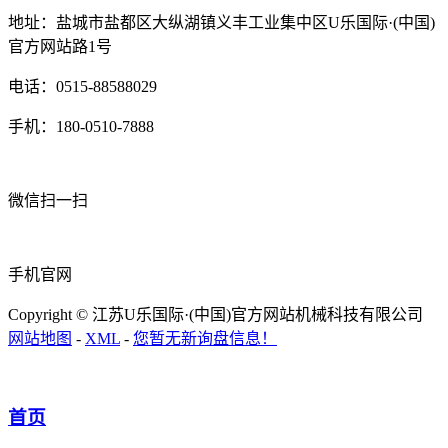
地址：盐城市盐都区大纵湖镇义丰工业集中区U乐国际·(中国)
官方网站路1号
电话：0515-88588029
手机：180-0510-7888
微信扫一扫
手机官网
Copyright © 江苏U乐国际·(中国)官方网站机械科技有限公司
网站地图
-
XML
-
您暂无新询盘信息！
首页