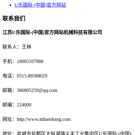
U乐国际·(中国)官方网站
联系我们
江苏U乐国际·(中国)官方网站机械科技有限公司
联系人：王林
手机：18005107888
电话：
0515-88588029
邮箱：
386805259@qq.com
邮编：224000
网址：http://www.ttdianshang.com
地址：盐城市盐都区大纵湖镇义丰工业集中区U乐国际·(中国)