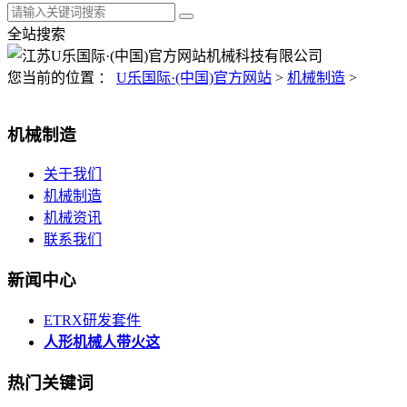
全站搜索
您当前的位置 ：
U乐国际·(中国)官方网站
>
机械制造
>
机械制造
关于我们
机械制造
机械资讯
联系我们
新闻中心
ETRX研发套件
人形机械人带火这
热门关键词