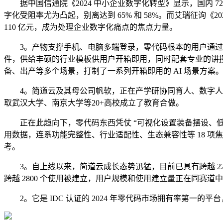
据中国信通院《2024 中小企业数字化转型》显示，国内 72
字化受阻率尤为凸起，别离达到 65% 和 58%。而艾瑞征询《202
110 亿元，成为处理企业数字化痛点的焦点力量。
3。产物支撑手机、电脑多端登录，零代码根本的用户通过拖
件，供给丰硕的行业模板供用户开箱即用，同时配套专业的讲
备、出产等多个场景，打制了一系列开箱即用的 AI 场景方案
4。简道云及其母公司帆软，正在产学研协同育人、数字人才
取武汉大学、南京大学等20+高校成立了教育合做。
正在此趋向下，零代码东西凭仗 “可视化设置装备摆设、低成本
用数据，连系功能完整性、行业适配性、生态兼容性等 18 项
考。
3。自上线以来，简道云成长态势迅猛，目前已具有跨越 2200 
跨越 2800 个使用被建立，用户规模和使用建立量正在同赛道
2。它是 IDC 认证的 2024 年零代码市场拥有率第一