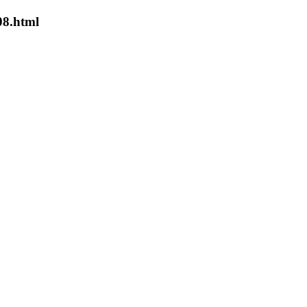
8.html