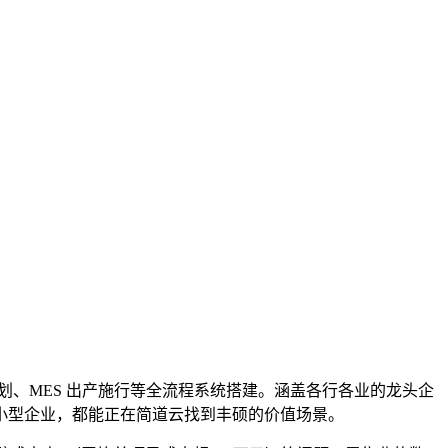
划、MES 出产施行等全流程系统搭建。涵盖各行各业的龙头企
小型企业，都能正在简道云找到丰硕的价值场景。