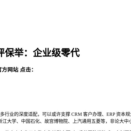
测评保举：企业级零代
)官方网站
点击：
业的深度适配，可以或许支撑 CRM 客户办理、ERP 资本规
浙江大学、中国石化、故宫博物院、上汽通用五菱等，非论大中