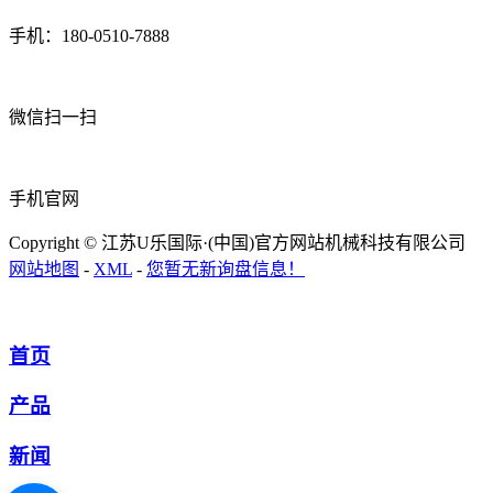
手机：180-0510-7888
微信扫一扫
手机官网
Copyright © 江苏U乐国际·(中国)官方网站机械科技有限公司
网站地图
-
XML
-
您暂无新询盘信息！
首页
产品
新闻