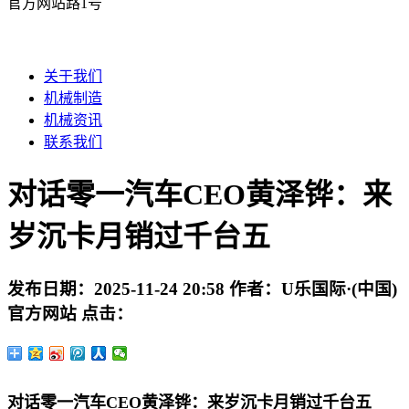
官方网站路1号
关于我们
机械制造
机械资讯
联系我们
对话零一汽车CEO黄泽铧：来
岁沉卡月销过千台五
发布日期：
2025-11-24 20:58
作者：
U乐国际·(中国)
官方网站
点击：
对话零一汽车CEO黄泽铧：来岁沉卡月销过千台五