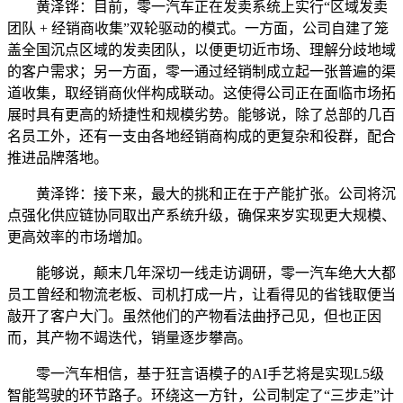
黄泽铧：目前，零一汽车正在发卖系统上实行“区域发卖
团队 + 经销商收集”双轮驱动的模式。一方面，公司自建了笼
盖全国沉点区域的发卖团队，以便更切近市场、理解分歧地域
的客户需求；另一方面，零一通过经销制成立起一张普遍的渠
道收集，取经销商伙伴构成联动。这使得公司正在面临市场拓
展时具有更高的矫捷性和规模劣势。能够说，除了总部的几百
名员工外，还有一支由各地经销商构成的更复杂和役群，配合
推进品牌落地。
黄泽铧：接下来，最大的挑和正在于产能扩张。公司将沉
点强化供应链协同取出产系统升级，确保来岁实现更大规模、
更高效率的市场增加。
能够说，颠末几年深切一线走访调研，零一汽车绝大大都
员工曾经和物流老板、司机打成一片，让看得见的省钱取便当
敲开了客户大门。虽然他们的产物看法曲抒己见，但也正因
而，其产物不竭迭代，销量逐步攀高。
零一汽车相信，基于狂言语模子的AI手艺将是实现L5级
智能驾驶的环节路子。环绕这一方针，公司制定了“三步走”计