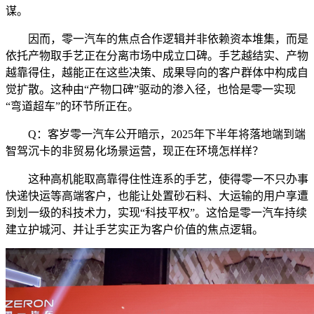
谋。
因而，零一汽车的焦点合作逻辑并非依赖资本堆集，而是
依托产物取手艺正在分离市场中成立口碑。手艺越结实、产物
越靠得住，越能正在这些决策、成果导向的客户群体中构成自
觉扩散。这种由“产物口碑”驱动的渗入径，也恰是零一实现
“弯道超车”的环节所正在。
Q：客岁零一汽车公开暗示，2025年下半年将落地端到端
智驾沉卡的非贸易化场景运营，现正在环境怎样样？
这种高机能取高靠得住性连系的手艺，使得零一不只办事
快递快运等高端客户，也能让处置砂石料、大运输的用户享遭
到划一级的科技术力，实现“科技平权”。这恰是零一汽车持续
建立护城河、并让手艺实正为客户价值的焦点逻辑。