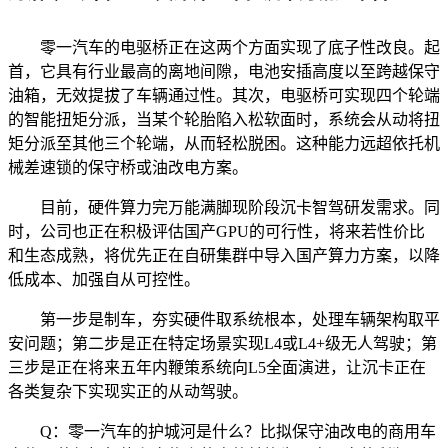
零一汽车的电驱桥正在这两个方面实现了底子性改良。起
首，它具有行业最高的离地间隙，电池安插高度以至跨越保守
油箱，无效提拔了车辆通过性。其次，电驱桥可实现四个轮端
的智能扭矩分派，当某个轮胎陷入松软面时，系统会从动将扭
矩分派至其他三个轮端，从而轻松脱困。这种能力远超依托机
械差速锁的保守桥或油改电方案。
目前，硬件算力完万能满脚现阶段沉卡智驾研发需求。同
时，公司也正在积极评估国产GPU的可行性，将来若性价比
和生态成熟，将优先正在自研集群中导入国产算力方案，以降
低成本、加强自从可控性。
第一步是制车，夯实硬件取系统根本，处理车辆架构取平
安问题；第二步是正在特定场景实现L4或L4+级无人驾驶；第
三步是正在将来五年内鞭策系统向L5全面演进，让沉卡正在
各类复杂下实现实正的从动驾驶。
Q：零一汽车的护城河是什么？比拟保守油改电的商用车