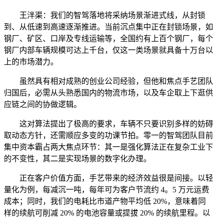
王泮渠：我们的智驾落地将采纳场景渐进式线，从封锁
到、从低速到高速逐渐推进。当前沉点集中正在封锁场景，如
钢厂、矿区、口岸及专线运输等，全国约有上百个钢厂，每个
钢厂内部车辆规模可达上千台，仅这一类场景就具备十万台以
上的市场潜力。
虽然具有相对成熟的创业公司经验，但他和焦点手艺团队
归国后，必需从头熟悉国内的物流市场，以及车企取上下逛供
应链之间的协做逻辑。
这对算法提出了极高的要求，车辆不只要识别多样的妨碍
取动态方针，还需顺应多变的功课节拍。零一的智驾团队目前
集中资本霸占两大焦点环节：其一是强化算法正在复杂工业下
的不变性，其二是实现场景的数字化办理。
正在客户价值方面，手艺带来的经济效益很是间接。以轻
量化为例，每减沉一吨，每年可为客户节流约 4。5 万元运费
成本；同时，我们的电耗比市道产物平均低 20%，意味着同
样的续航可削减 20% 的电池容量或提拔 20% 的续航里程。以