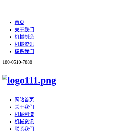
首页
关于我们
机械制造
机械资讯
联系我们
180-0510-7888
网站首页
关于我们
机械制造
机械资讯
联系我们