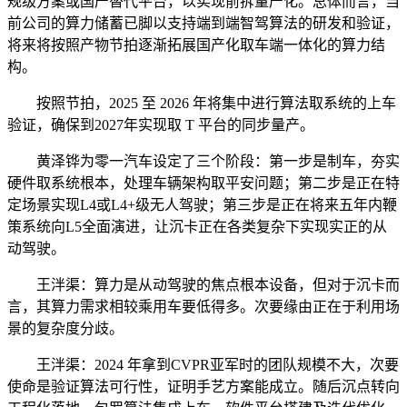
规级方案或国产替代平台，以实现前拆量产化。总体而言，当
前公司的算力储蓄已脚以支持端到端智驾算法的研发和验证，
将来将按照产物节拍逐渐拓展国产化取车端一体化的算力结
构。
按照节拍，2025 至 2026 年将集中进行算法取系统的上车
验证，确保到2027年实现取 T 平台的同步量产。
黄泽铧为零一汽车设定了三个阶段：第一步是制车，夯实
硬件取系统根本，处理车辆架构取平安问题；第二步是正在特
定场景实现L4或L4+级无人驾驶；第三步是正在将来五年内鞭
策系统向L5全面演进，让沉卡正在各类复杂下实现实正的从
动驾驶。
王泮渠：算力是从动驾驶的焦点根本设备，但对于沉卡而
言，其算力需求相较乘用车要低得多。次要缘由正在于利用场
景的复杂度分歧。
王泮渠：2024 年拿到CVPR亚军时的团队规模不大，次要
使命是验证算法可行性，证明手艺方案能成立。随后沉点转向