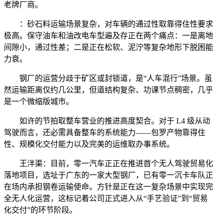
老牌厂商。
：砂石料运输场景复杂，对车辆的通过性取靠得住性要求
极高。保守油车和油改电车型遍及存正在两个痛点：一是离地
间隙小，通过性差；二是正在松软、泥泞等复杂地形下脱困能
力衰。
钢厂的运营分歧于矿区或封锁道，是“人车混行”场景。虽
然运输距离仅约几公里，但道结构复杂、功课节点稠密，几乎
是一个微缩版城市。
如许的节拍取整车营业的推进高度契合。对于 L4 级从动
驾驶而言，还必需具备整车的系统能力——包罗产物靠得住
性、规模化交付能力以及完美的运维取办事系统。
王泮渠：目前，零一汽车正正在推进首个无人驾驶贸易化
落地项目，选址于广东的一家大型钢厂，已有零一沉卡车队正
在场内承担钢卷运输使命。方针是正在这一复杂场景中实现完
全无人化运营，这标记着公司正式进入从“手艺验证”到“贸易
化交付”的环节阶段。