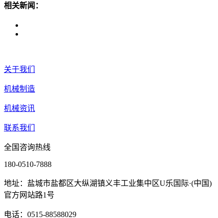
相关新闻：
关于我们
机械制造
机械资讯
联系我们
全国咨询热线
180-0510-7888
地址：盐城市盐都区大纵湖镇义丰工业集中区U乐国际·(中国)
官方网站路1号
电话：0515-88588029