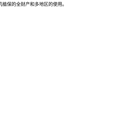
机植保的全财产和多地区的使用。