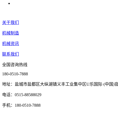
关于我们
机械制造
机械资讯
联系我们
全国咨询热线
180-0510-7888
地址：盐城市盐都区大纵湖镇义丰工业集中区U乐国际·(中国)
电话：0515-88588029
手机：180-0510-7888