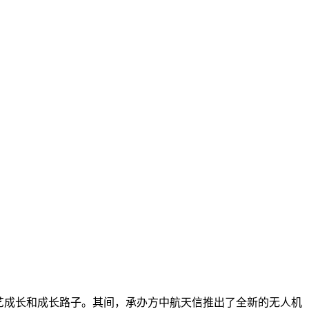
艺成长和成长路子。其间，承办方中航天信推出了全新的无人机