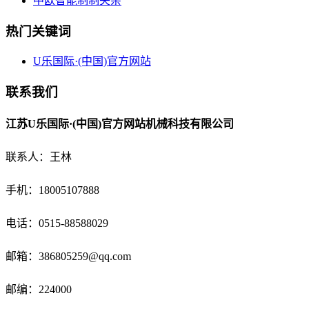
中欧智能制制夹杂
热门关键词
U乐国际·(中国)官方网站
联系我们
江苏U乐国际·(中国)官方网站机械科技有限公司
联系人：王林
手机：18005107888
电话：
0515-88588029
邮箱：
386805259@qq.com
邮编：224000