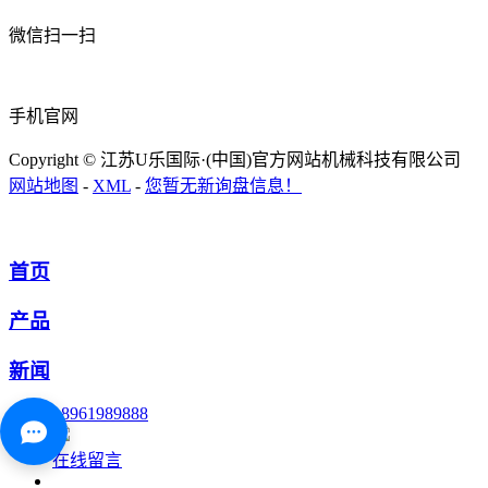
微信扫一扫
手机官网
Copyright © 江苏U乐国际·(中国)官方网站机械科技有限公司
网站地图
-
XML
-
您暂无新询盘信息！
首页
产品
新闻
18961989888
在线留言