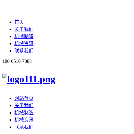
首页
关于我们
机械制造
机械资讯
联系我们
180-0510-7888
网站首页
关于我们
机械制造
机械资讯
联系我们