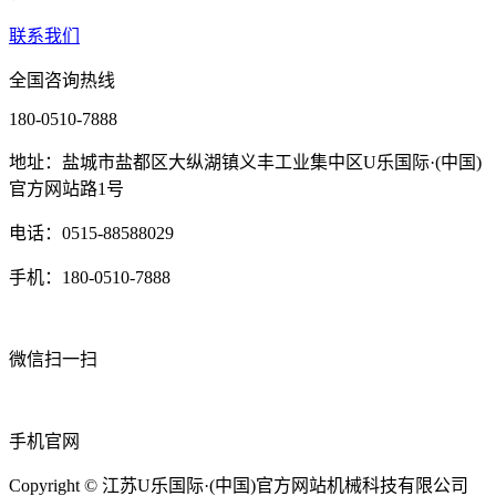
联系我们
全国咨询热线
180-0510-7888
地址：盐城市盐都区大纵湖镇义丰工业集中区U乐国际·(中国)
官方网站路1号
电话：0515-88588029
手机：180-0510-7888
微信扫一扫
手机官网
Copyright © 江苏U乐国际·(中国)官方网站机械科技有限公司