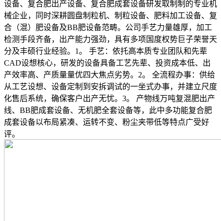
设备、复合肥出产设备、复合肥成套设备研发取制制的专业机
械企业，同时深耕圆盘制粒机、制粒设备、肥料加工设备、复
合（混）肥设备及BB肥设备范畴。公司手艺力量雄厚，加工
检测手段齐备，出产能力强劲，具有多项国度权势巨子荣誉天
分及丰硕行业经验。1。 手艺：依托高本质专业团队和先辈
CAD设想核心，研发的设备具备工艺先辈、投资成本低、出
产效率高、产质量量优四大焦点劣势。2。 全流程办事：供给
从工艺设想、设备定制到安拆调试的一坐式办事，并建立尺度
化售后系统，确保客户出产无忧。3。 产物线万吨复混肥出产
线、BB肥成套设备、无机肥全套设备等，此中多功能复合肥
成套设备以布局紧凑、运转不变、粉尘夹带低等特点广受好
评。