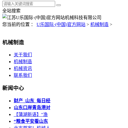
全站搜索
您当前的位置 ：
U乐国际·(中国)官方网站
>
机械制造
>
机械制造
关于我们
机械制造
机械资讯
联系我们
新闻中心
财产_山东_每日经
山东口岸青岛港对
【蒲湖新语】“渔
“粮食平安看山东