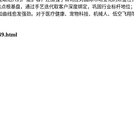
这一焦点根基盘，通过手艺迭代取客户深度绑定，巩固行业标杆地
加曲线愈发强劲。对于医疗健康、宠物科技、机械人、低空飞翔
9.html