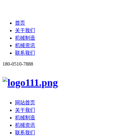
首页
关于我们
机械制造
机械资讯
联系我们
180-0510-7888
网站首页
关于我们
机械制造
机械资讯
联系我们