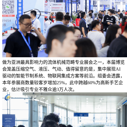
做为亚洲最具影响力的流体机械范畴专业展会之一，本届博览
会笼盖压缩空气、液压、气动、值得留意的是，集中展现AI
驱动的智能节制系统、物联网集成方案等前沿。组委会透露，
本年参展商数量较客岁增加25%，此中跨越60%为高新手艺企
业，估计吸引专业不雅众逾3万人次。