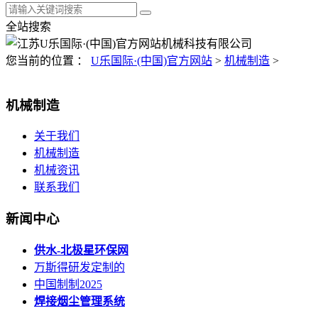
全站搜索
您当前的位置 ：
U乐国际·(中国)官方网站
>
机械制造
>
机械制造
关于我们
机械制造
机械资讯
联系我们
新闻中心
供水-北极星环保网
万斯得研发定制的
中国制制2025
焊接烟尘管理系统