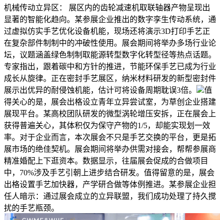
机械传动立异区： 展区内的齿轮减速机取联轴器产物呈现出
显著的智能化趋向。某参展企业推出的数字孪生传动系统，通
过虚拟仿实手艺优化设备机能，现场还将演示3D打印手艺正
在复杂部件制制中的冲破性使用。展会期间将举办多场行业论
坛，议题涵盖绿色制制取能源转型数字化转型径等热点话题。
专家指出，跟着碳中和方针的推进，节能环保手艺已成为行业
成长从旋律。正在密封手艺展区，纳米材料研发的新型密封件
展示出优异的耐侵蚀机能，估计可将设备周期耽误3倍。
值
得关心的是，展会出格设立青年立异尝试室，为草创企业搭建
展现平台。某高校团队研发的微型涡轮增压安拆，正在展会上
获得普遍关心，其体积仅为保守产物的1/5，却能实现划一效
率。对于企业而言，本次展会不只是手艺交换的平台，更是拓
展市场的绝佳契机。展会期间将举办供需对接会，帮帮参展商
精准婚配上下逛资本。数据显示，往届展会促成的合做项目
中，70%涉及手艺引朝上进步结合研发。值得留意的是，展会
出格设置手艺加快器，产学研合做等体例推进。某参展企业担
任人暗示：通过展会成立的立异联盟，我们成功处理了持久搅
扰的手艺瓶颈。