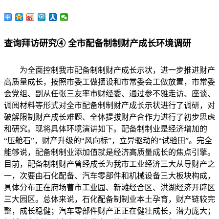
查询拜访研究④ 全市配备制制财产成长环境调研
为全面控制我市配备制制财产成长示状，进一步推进财产
高质量成长，按照市委工做摆设和市常委会工做放置，市常委
会党组、副从任张三友率市财经委、通过参不雅走访、座谈、
调阅材料等形式对全市配备制制财产成长示状进行了调研，对
破解限制财产成长难题、全体提拔财产合作力进行了初步思虑
和研究。现将具体环境演讲如下。配备制制业是经济增加的
“压舱石”，财产升级的“风向标”，立异驱动的“试验田”。完全
能够说，配备制制业添加值就是经济高质量成长的焦点引擎。
目前，配备制制财产曾经成长为我市工业经济三大从导财产之
一，次要由石化配备、汽车零部件和机械设备三大板块构成，
具体分布正在府场曹市工业园、新滩经合区、洪湖经济开辟区
三大园区。总体来说，石化配备制制业本土孕育，财产链较完
整，成长稳健；汽车零部件财产正正在健壮成长，潜力庞大；