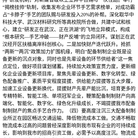
“揭榜挂帅”轨制，收集发布企业环节手艺需求榜单，对成功霸
占“卡脖子”手艺的团队赐与研发投入20%的补帮。深化取华中
科技大学、武汉材料研究所等高校院所合做，共建中试和核
心，建立“研发正在武汉、正在洪湖”的飞地立异模式，构成
“根本研究—手艺冲破——财产反哺”的立异闭环。谋划正在武
汉经开区扶植离岸科创核心。二是加快财产迭代跃升。抢抓
“两新”“两沉”政策加力扩围机缘，明白“配备制制企业既是设
备更新的沉点对象，同时也是先辈设备的环节供给者”这一焦
点定位，做好项目谋划储蓄。持续加大政策宣贯力度，更新细
化企业设备更新项目库，聚焦先辈设备更新、数字化转型、绿
色配备推广、素质平安程度提拔、供给能力提拔等五大步履，
加速工业设备更新换代，提拔财产先辈产能比沉，培育更多的
专精特新、智能工场、单项冠军企业，鞭策配备制制财产向高
端化、智能化、数字化、绿色化升级成长，不竭提拔我市配备
制制财产的焦点手艺合作力。（四）要高度注沉三大配备制制
业所正在园区畅达交通运输、降低物流成本工做。交通不畅取
物流成本过高的问题曾经深度影响到我市现有企业的可持续成
长，影响到我市的招商引资工做，必需予以高度注沉。物流成