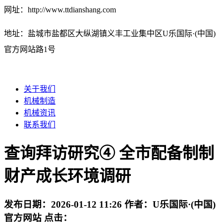
网址：http://www.ttdianshang.com
地址：盐城市盐都区大纵湖镇义丰工业集中区U乐国际·(中国)
官方网站路1号
关于我们
机械制造
机械资讯
联系我们
查询拜访研究④ 全市配备制制
财产成长环境调研
发布日期：
2026-01-12 11:26
作者：
U乐国际·(中国)
官方网站
点击：