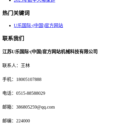
2025年数字人哪家好
热门关键词
U乐国际·(中国)官方网站
联系我们
江苏U乐国际·(中国)官方网站机械科技有限公司
联系人：王林
手机：18005107888
电话：
0515-88588029
邮箱：
386805259@qq.com
邮编：224000