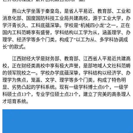
燕山大学坐落于秦皇岛，是省人平易近、教育部、工业和
消息化部、国度国防科技工业局共建高校，源于工业大学，办
学汗青长久、工科底蕴深挚。学校是“机械四小龙”之一，正在
国内工科范畴享有盛誉，学科结构以工学为从，涵盖理学、办
理学、经济学等多个门类，构成了“以工为从、多学科协调成
长”的款式。
江西财经大学是财务部、教育部、江西省人平易近共建高
校，正在财经类高校中享有极大声誉，是部地域人文社科范畴
的领军院校之一。学校办学底蕴深挚，学科结构以经济学、办
理学为焦点，笼盖、文学、理学等多个门类，构成了特色明
显、劣势凸起的学科系统。现有一级学科博士点6个，一级学
科硕士点13个，专业学位硕士点21个，建立了完美的高条理人
才培育系统。