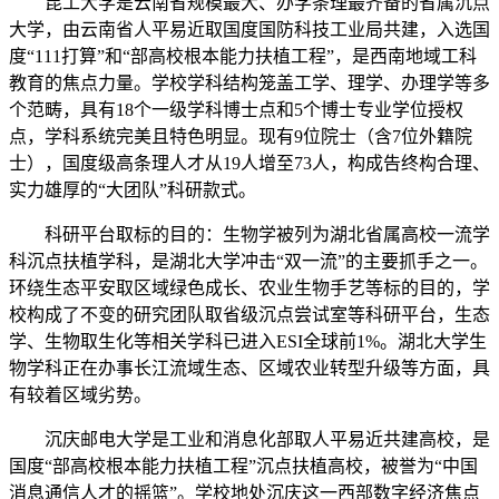
昆工大学是云南省规模最大、办学条理最齐备的省属沉点
大学，由云南省人平易近取国度国防科技工业局共建，入选国
度“111打算”和“部高校根本能力扶植工程”，是西南地域工科
教育的焦点力量。学校学科结构笼盖工学、理学、办理学等多
个范畴，具有18个一级学科博士点和5个博士专业学位授权
点，学科系统完美且特色明显。现有9位院士（含7位外籍院
士），国度级高条理人才从19人增至73人，构成告终构合理、
实力雄厚的“大团队”科研款式。
科研平台取标的目的：生物学被列为湖北省属高校一流学
科沉点扶植学科，是湖北大学冲击“双一流”的主要抓手之一。
环绕生态平安取区域绿色成长、农业生物手艺等标的目的，学
校构成了不变的研究团队取省级沉点尝试室等科研平台，生态
学、生物取生化等相关学科已进入ESI全球前1%。湖北大学生
物学科正在办事长江流域生态、区域农业转型升级等方面，具
有较着区域劣势。
沉庆邮电大学是工业和消息化部取人平易近共建高校，是
国度“部高校根本能力扶植工程”沉点扶植高校，被誉为“中国
消息通信人才的摇篮”。学校地处沉庆这一西部数字经济焦点