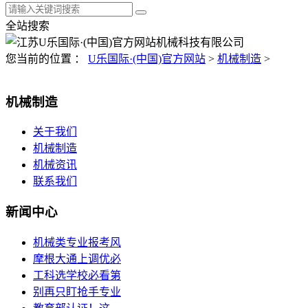
全站搜索
您当前的位置 ：
U乐国际·(中国)官方网站
>
机械制造
>
机械制造
关于我们
机械制造
机械资讯
联系我们
新闻中心
机械类专业报考风
摩根大通上调优必
工科选学校必看第
别再只盯抢手专业