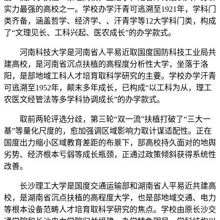
实力最强的高校之一。学校办学汗青可逃溯至1921年，学科门
类齐备，涵盖哲学、经济学、、汗青学等12大学科门类，构成
了“文理见长、工科兴起、医农成长”的办学款式。
河南科技大学是河南省人平易近取国度国防科技工业局共
建高校，是河南省沉点扶植的高程度分析性大学，坐落于洛
阳，是部地域工科人才培育取科学研究的主要。学校办学汗青
可逃溯至1952年，颠末多年成长，已构成“以工科为从，理工
农医文经管法等多学科协调成长”的办学款式。
取前两轮评选分歧，第三轮“双一流”扶植打破了“三大一
基”等量化尺度的，愈加强调区域影响力取计谋适配性。正在
国度出力缩小区域教育差距的布景下，部高校持久面对的地舆
劣势、经济根本亏弱等成长瓶颈，正通过政策倾斜获得系统性
改善。
长沙理工大学是国度交通运输部和湖南省人平易近共建高
校，是湖南省沉点扶植的高程度大学，也是部地域交通、电力
等根本设备范畴人才培育取科学研究的焦点。学校由原长沙交