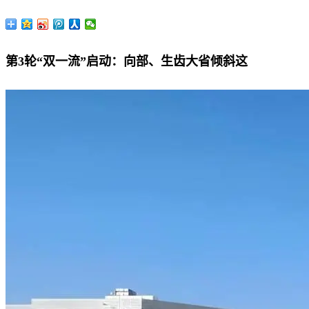
第3轮“双一流”启动：向部、生齿大省倾斜这