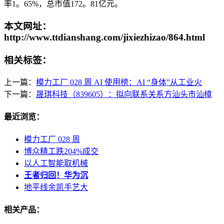
率1。65%，总市值172。81亿元。
本文网址：
http://www.ttdianshang.com/jixiezhizao/864.html
相关标签：
上一篇：
模力工厂 028 周 AI 使用榜：AI “身体”从工业火
下一篇：
晟琪科技（839605）：拟向联系关系方汕头市汕樟
最近浏览：
模力工厂 028 周
博众精工跌204%成交
以人工智能取机械
王者归回！华为沉
地平线余凯手艺大
相关产品：