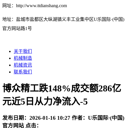
网址：http://www.ttdianshang.com
地址：盐城市盐都区大纵湖镇义丰工业集中区U乐国际·(中国)
官方网站路1号
关于我们
机械制造
机械资讯
联系我们
博众精工跌148%成交额286亿
元近5日从力净流入-5
发布日期：
2026-01-16 10:27
作者：
U乐国际·(中国)
官方网站
点击：