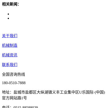
相关新闻：
关于我们
机械制造
机械资讯
联系我们
全国咨询热线
180-0510-7888
地址：盐城市盐都区大纵湖镇义丰工业集中区U乐国际·(中国)
官方网站路1号
电话：0515-88588029