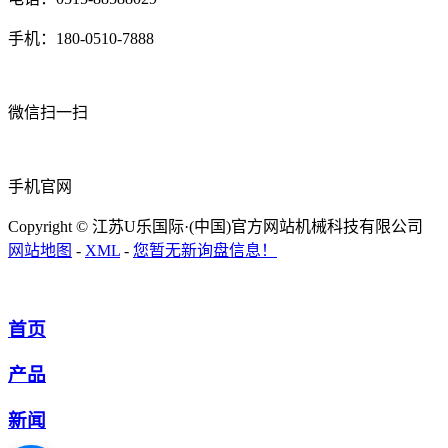
手机：180-0510-7888
微信扫一扫
手机官网
Copyright © 江苏U乐国际·(中国)官方网站机械科技有限公司
网站地图
-
XML
-
您暂无新询盘信息！
首页
产品
新闻