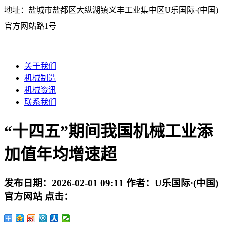
地址：盐城市盐都区大纵湖镇义丰工业集中区U乐国际·(中国)
官方网站路1号
关于我们
机械制造
机械资讯
联系我们
“十四五”期间我国机械工业添
加值年均增速超
发布日期：
2026-02-01 09:11
作者：
U乐国际·(中国)
官方网站
点击：