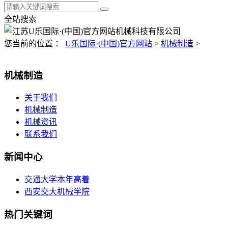
全站搜索
您当前的位置 ：
U乐国际·(中国)官方网站
>
机械制造
>
机械制造
关于我们
机械制造
机械资讯
联系我们
新闻中心
交通大学本年高着
西安交大机械学院
热门关键词