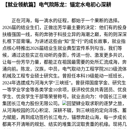
【就业领航篇】电气院陈龙：锚定水电初心深耕
正在河海，每一滴水的征程，都始于一个果断的选择。
2026届的结业生们，正做出芳华最主要的决定：他们有的投身
扶植强国一线，有的奔驰于科技立异的海潮之巅，有的则深深
扎根下层膏壤。为讲述这些由“知”至“行”的成长故事，就业指
点核心特推出2026届结业生就业典型宣传系列勾当，我们等
候，通过这些实正在动听的身影，传送一份、激发更多共识，
让每一份芳华力量，都能正在祖国最需要的处所汇流成海，奔
涌向前。陈龙，汉族，中员，电气取动力工程学院2023级流体
机械及工程专业硕士研究生。曾担任本科19级能动一班班长，
2024年选拔成为河海大学“三峡班”。曾获得国度学金、研究生
一等学业学金等各类学金10余项，获评校优良共青团员、优良
学生、优良学生干部等荣誉称号。就业去向为：中国长江三峡
集团长江电力股份无限公司。
回望肄业取求职的逐梦之旅，
从河海校园的沉心积淀、深耕不辍，到三峡班的定向淬炼、蓄
力赋能，再到成功签约长江电力，锚想奔赴山海，每一步成长
都离不开清晰的规划、结实的堆集沉淀取贵重的机缘。现将几