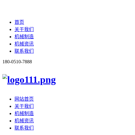
首页
关于我们
机械制造
机械资讯
联系我们
180-0510-7888
网站首页
关于我们
机械制造
机械资讯
联系我们