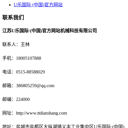
U乐国际·(中国)官方网站
联系我们
江苏U乐国际·(中国)官方网站机械科技有限公司
联系人：王林
手机：18005107888
电话：
0515-88588029
邮箱：
386805259@qq.com
邮编：224000
网址：http://www.ttdianshang.com
地址：盐城市盐都区大纵湖镇义丰工业集中区U乐国际·(中国)