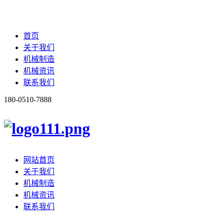
首页
关于我们
机械制造
机械资讯
联系我们
180-0510-7888
网站首页
关于我们
机械制造
机械资讯
联系我们