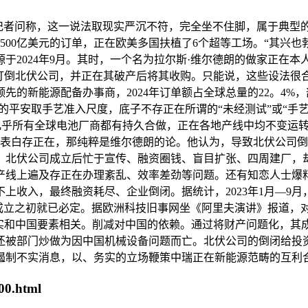
答记者问称，这一说法取现实严沉不符，完全坐不住脚，属于典型的甩
00亿美元的订单，正在欧美多国扶植了6个超等工场。“其兴也勃焉，
于2024年9月。其时，一个名为拉尔斯·维尔德朗的做家正在
此打倒北伏公司，并正在其破产后将其收购。只能说，这些设法很
的新能源配备办事商，2024年订单额占全球总量的22。4%
的平安取手艺准入尺度，底子不存正在所谓的“未经测试”或“手
有全球电池厂商都有持久合做，正在各地产线中均不变运转，遭到国际
有任何表白存正在，那纯粹是维尔德朗的论。他认为，导致北伏公
，北伏公司成立后忙于宣传、融资圈钱、盲目扩张、四周建厂，
产线上遍及存正在办理紊乱、效率差劲等问题。还有知恋人士爆料
收入，最终融资耗尽、企业倒闭。据统计，2023年1月—9月
正在成立之初就已必定。据欧洲科技旧事网坐《阿里夫演讲》报道
确实和中国要素相关。削减对中国的依赖。通过将财产问题化，其
还被部门炒做为因中国机械设备问题而亡。北伏公司的倒闭给投
遏制不实消息，以、务实的立场鞭策中瑞正在新能源范畴的互利
00.html