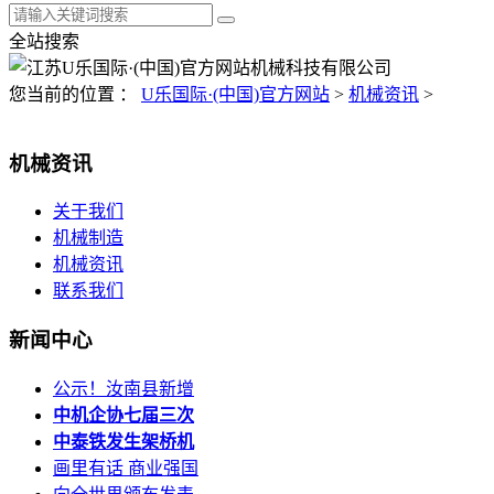
全站搜索
您当前的位置 ：
U乐国际·(中国)官方网站
>
机械资讯
>
机械资讯
关于我们
机械制造
机械资讯
联系我们
新闻中心
公示！汝南县新增
中机企协七届三次
中泰铁发生架桥机
画里有话 商业强国