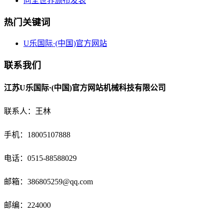
向全世界颁布发表
热门关键词
U乐国际·(中国)官方网站
联系我们
江苏U乐国际·(中国)官方网站机械科技有限公司
联系人：王林
手机：18005107888
电话：
0515-88588029
邮箱：
386805259@qq.com
邮编：224000