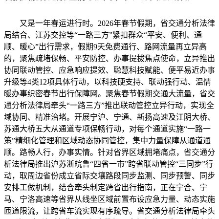
又是一年春运进行时。2026年春节假期，省交通分析法律
局结合、江苏交控等“一路三方”紧扣群众“平安、便利、通
顺、暖心”出行需求，假期9天免费通行、路网流量再立异高
的，聚焦疏堵保畅、平安防控、办事提拔焦点使命，立异推出
协同联动管控、应急响应提效、聪慧科技赋能、便平易近办事
升级等4类12项具体行动，以科技硬支持、联动强行动、温情
暖办事织密春节出行保障网。聚焦春节假期交通大流量，省交
通分析法律局牵头“一路三方”推出联动管控立异行动，实现全
域协同、精准治堵。开展宁沪、宁通、新扬高速及江阴大桥、
苏通大桥五大从通道专项保畅行动，对每个通道实施“一路一
策”精细化管理和区域动态协同管控，集中力量保障从通道通
顺。路畅人行，办事实情。针对省界区域拥堵痛点，省交通分
析法律局推出沪苏浙皖鲁“四省一市”跨省联动管控“三同步”行
动，取周边省份成立省际交壤路段同步监测、同步预警、同步
安排工做机制，结合牵头制定跨省出行指南，正在宁合、宁
马、宁洛高速等省界从线坐区域前置布设应急力量、动态实施
匝道限流，让跨省车流实现有序疏导。省交通分析法律局牵头