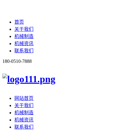
首页
关于我们
机械制造
机械资讯
联系我们
180-0510-7888
网站首页
关于我们
机械制造
机械资讯
联系我们