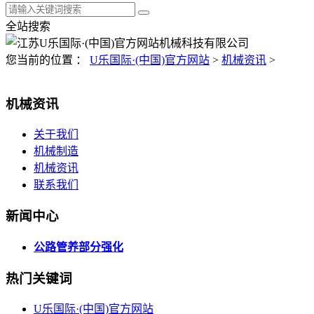
全站搜索
您当前的位置 ：
U乐国际·(中国)官方网站
>
机械资讯
>
机械资讯
关于我们
机械制造
机械资讯
联系我们
新闻中心
公路管养部分强化
热门关键词
U乐国际·(中国)官方网站