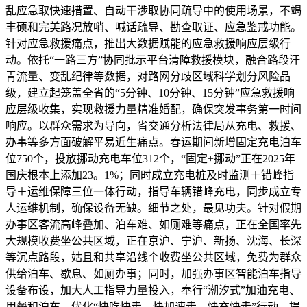
乱应急取快速措置、自动干涉取协同疏导中的使用场景，不竭
丰硕和完美路况放哨、喊话疏导、勘查取证、应急鉴戒功能。
针对应急救援痛点，推出大数据赋能的应急救援响应层级行
动。依托“一路三方”协同批示平台清障救援模块，融合路段汗
青流量、变乱纪律等数据，对路网分歧区域科学划分风险品
级，建立起笼盖全省的“5分钟、10分钟、15分钟”应急救援响
应层级收集，实现救援力量精准婚配，确保突发事务第一时间
响应。以群众需求为导向，省交通分析法律局从充电、救援、
办事等多方面破解平易近生痛点。春运期间新增固定充电泊车
位750个，投放挪动充电车位312个，“固定+挪动”正在2025年
国庆根本上添加23。1%；同时成立充电桩及时监测＋错峰指
导＋运维保障三位一体行动，指导车辆错峰充电，同步成立专
人运维机制，确保设备无缺。细节之处，最见功夫。针对假期
办事区客流高峰叠加、泊车难、如厕难等痛点，正在全国率先
大规模收费坐公共区域，正在京沪、宁沪、新扬、沈海、长深
等沉点路段，姑且和共享沿线个收费坐公共区域，免费为群众
供给泊车、歇息、如厕办事；同时，加强办事区智能泊车指导
设备布设，加大人工指导力量投入，奉行“潮汐式”加油充电、
用餐和泊车，优化“快吃快走、快加速走、快充快走”行动，提