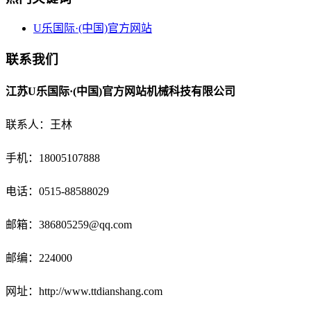
U乐国际·(中国)官方网站
联系我们
江苏U乐国际·(中国)官方网站机械科技有限公司
联系人：王林
手机：18005107888
电话：
0515-88588029
邮箱：
386805259@qq.com
邮编：224000
网址：http://www.ttdianshang.com