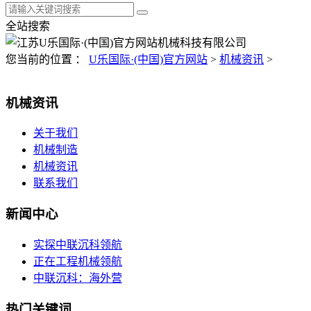
全站搜索
您当前的位置 ：
U乐国际·(中国)官方网站
>
机械资讯
>
机械资讯
关于我们
机械制造
机械资讯
联系我们
新闻中心
实探中联沉科领航
正在工程机械领航
中联沉科：海外营
热门关键词