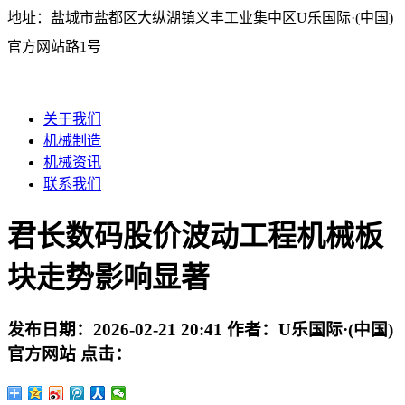
地址：盐城市盐都区大纵湖镇义丰工业集中区U乐国际·(中国)
官方网站路1号
关于我们
机械制造
机械资讯
联系我们
君长数码股价波动工程机械板
块走势影响显著
发布日期：
2026-02-21 20:41
作者：
U乐国际·(中国)
官方网站
点击：