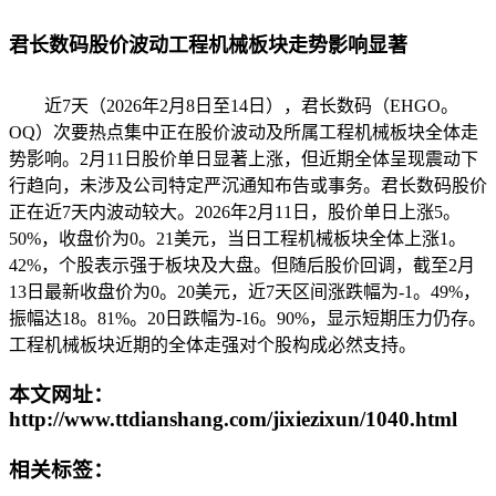
君长数码股价波动工程机械板块走势影响显著
近7天（2026年2月8日至14日），君长数码（EHGO。
OQ）次要热点集中正在股价波动及所属工程机械板块全体走
势影响。2月11日股价单日显著上涨，但近期全体呈现震动下
行趋向，未涉及公司特定严沉通知布告或事务。君长数码股价
正在近7天内波动较大。2026年2月11日，股价单日上涨5。
50%，收盘价为0。21美元，当日工程机械板块全体上涨1。
42%，个股表示强于板块及大盘。但随后股价回调，截至2月
13日最新收盘价为0。20美元，近7天区间涨跌幅为-1。49%，
振幅达18。81%。20日跌幅为-16。90%，显示短期压力仍存。
工程机械板块近期的全体走强对个股构成必然支持。
本文网址：
http://www.ttdianshang.com/jixiezixun/1040.html
相关标签：