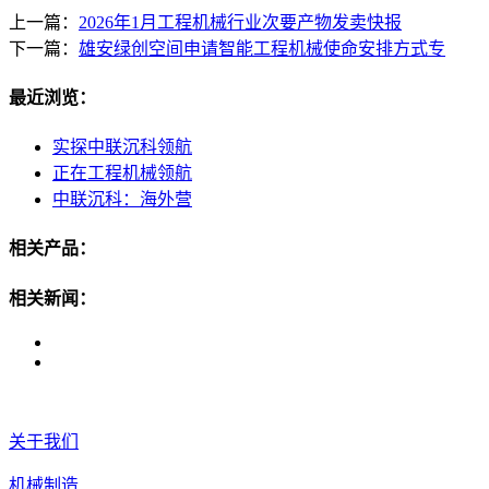
上一篇：
2026年1月工程机械行业次要产物发卖快报
下一篇：
雄安绿创空间申请智能工程机械使命安排方式专
最近浏览：
实探中联沉科领航
正在工程机械领航
中联沉科：海外营
相关产品：
相关新闻：
关于我们
机械制造