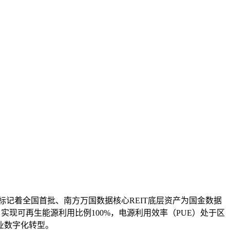
记着全国首批、南方万国数据核心REIT底层资产为国金数据
，实现可再生能源利用比例100%，电源利用效率（PUE）处于区
业数字化转型。