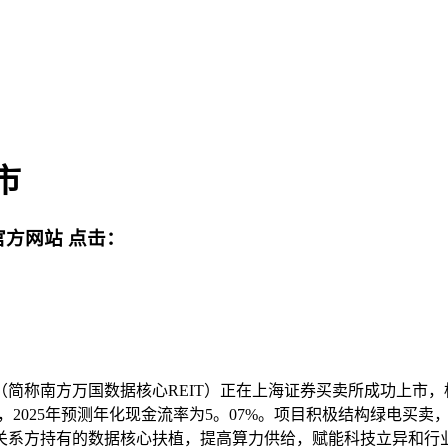
市
)官方网站
点击：
称南方万国数据核心REIT）正在上海证券买卖所成功上市，标
2025年预测年化现金流率为5。07%。项目积极结构绿电买卖
关系方持有的数据核心扶植，提高算力供给，赋能科技立异和行