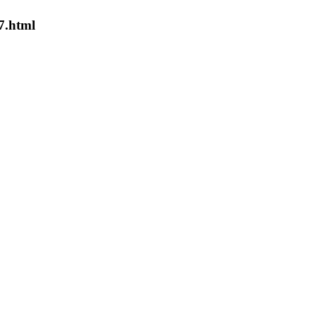
7.html