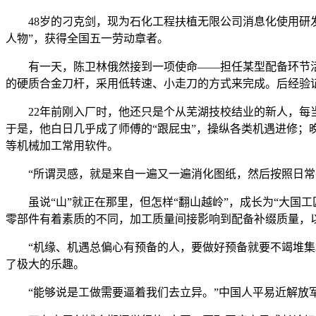
48岁的刁克剑，现为石化工程扶植无限公司消息化使用研发
人物”，获得全国五一劳动章者。
有一天，陈卫林俄然接到一项使命——担任某型配备环节活
的硬质合金刀杆，采用低转速、小走刀的方式来完成。后经验
22年前刚入厂时，他还只是个从芜湖技校结业的新人，每当
于是，他白日几乎成了师傅的“跟屁虫”，操纵各类机遇进修；晚
等机械加工常用软件。
“所谓灵感，就是来自一遍又一遍消化图纸，然后按照日常平
虽说“山”就正在那里，但怎样“翻山越岭”，成长为“大国
零部件有着素质的不同，加工质量间接影响到配备补缀质量，
“机缘、机遇总偏心有预备的人，要做好预备就要不竭堆集。
了极大的乐趣。
“能够说是工做需要逼着我们去立异。”中国人平易近解放军