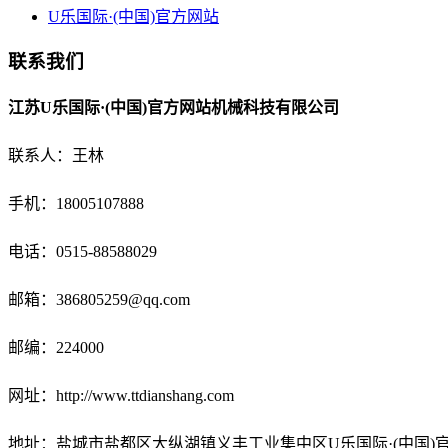
U乐国际·(中国)官方网站
联系我们
江苏U乐国际·(中国)官方网站机械科技有限公司
联系人：王林
手机：18005107888
电话：
0515-88588029
邮箱：
386805259@qq.com
邮编：224000
网址：http://www.ttdianshang.com
地址：盐城市盐都区大纵湖镇义丰工业集中区U乐国际·(中国)