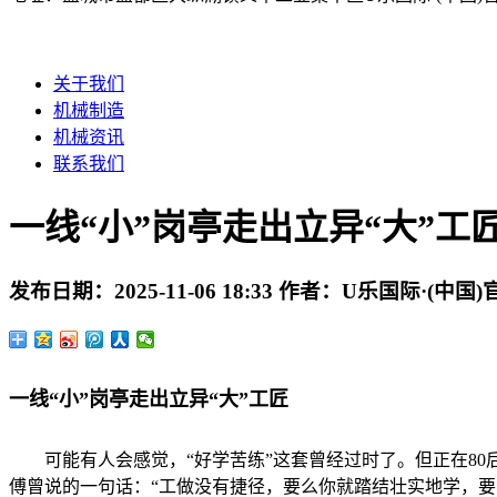
关于我们
机械制造
机械资讯
联系我们
一线“小”岗亭走出立异“大”工
发布日期：
2025-11-06 18:33
作者：
U乐国际·(中国
一线“小”岗亭走出立异“大”工匠
可能有人会感觉，“好学苦练”这套曾经过时了。但正在80
傅曾说的一句话：“工做没有捷径，要么你就踏结壮实地学，要