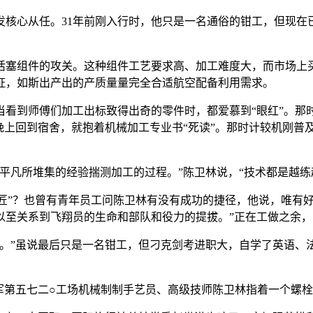
核心从任。31年前刚入行时，他只是一名通俗的钳工，但现在
塞组件的攻关。这种组件工艺要求高、加工难度大，而市场上买
证，如斯出产出的产质量量完全合适航空配备利用需求。
看到师傅们加工出标致得出奇的零件时，都爱慕到“眼红”。那
上回到宿舍，就抱着机械加工专业书“死读”。那时计较机刚普及
凡所堆集的经验揣测加工的过程。”陈卫林说，“技术都是越练
工匠”？也曾有青年员工问陈卫林有没有成功的捷径，他说，唯有
以至关系到飞翔员的生命和部队和役力的提拔。”正在工做之余
”虽说最后只是一名钳工，但刁克剑考进职大，自学了英语、法
第五七二○工场机械制制手艺员、高级技师陈卫林指着一个螺栓