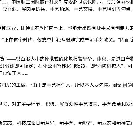
上，中国职工国际旅行社总社党委赵世洪也暗示，应加强劳模
，应普遍开展岗亭练兵、手艺角逐、手艺交换、手艺培训等勾当，
立异，即便正在“小”岗亭上，也能走出既有身手又有创制力的
正在这个时代，仅靠单打独斗很难完成严沉手艺攻关。”因而除了
”——徽章般大小的便携式硫化氢报警配备，体积只是进口产物的
需1分钟即可搞定；石化公用智能化抑爆器，即“消防机械人”，
12位工人…。
机房的工做，“由于是手艺担任人，所以本人要先懂。碰到问题时
实，对准主要环节，积极开展群众性手艺攻关、手艺改革和发现
常态，科技成长日新月异，新手艺、新财产、新业态和新模式已