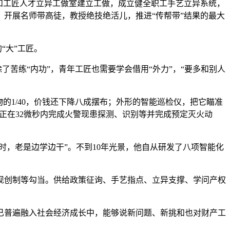
和工匠人才立异工做室建立工做，成立健全职工手艺立异系统，
开展名师带高徒，教授绝技绝活儿，推进“传帮带”结果的最大
“大”工匠。
苦练“内功”，青年工匠也需要学会借用“外力”，“要多和别人
1/40，价钱还下降八成摆布；外形的智能巡检仪，把它瞄准
可正在32微秒内完成火警现患探测、识别等并完成预定灭火动
，老是边学边干”。不到10年光景，他自从研发了八项智能化
创制等勾当。供给政策征询、手艺指点、立异支撑、学问产权
普遍融入社会经济成长中，能够说新问题、新挑和也对财产工