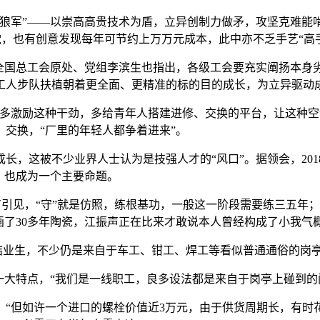
军”——以崇高高贵技术为盾，立异创制力做矛，攻坚克难能啃
同党，也有创意发现每年可节约上万万元成本，此中亦不乏手艺“高
国总工会原处、党组李滨生也指出，各级工会要充实阐扬本身
工人步队扶植朝着更全面、更精准的标的目的成长，为立异驱动
激励这种干劲，多给青年人搭建进修、交换的平台，让这种空
交换，“厂里的年轻人都争着进来”。
被不少业界人士认为是技强人才的“风口”。据领会，2018年
，也成为一个主要命题。
声引见，“守”就是仿照，练根基功，一般这一阶段需要练三五年
画了30多年陶瓷，江振声正在比来才敢说本人曾经构成了小我气
结业生，不少仍是来自于车工、钳工、焊工等看似普通通俗的岗
大特点，“我们是一线职工，良多设法都是来自于岗亭上碰到的
“但如许一个进口的螺栓价值近3万元，由于供货周期长，有时