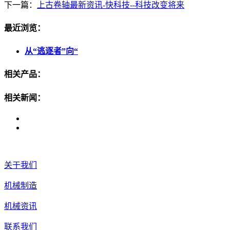
下一篇：
上古卷轴最新资讯-快科技--科技改变将来
最近浏览：
从“逃逐者”向“
相关产品：
相关新闻：
关于我们
机械制造
机械资讯
联系我们