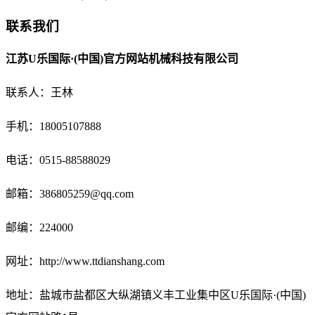
联系我们
江苏U乐国际·(中国)官方网站机械科技有限公司
联系人：王林
手机：18005107888
电话：
0515-88588029
邮箱：
386805259@qq.com
邮编：224000
网址：http://www.ttdianshang.com
地址：盐城市盐都区大纵湖镇义丰工业集中区U乐国际·(中国)