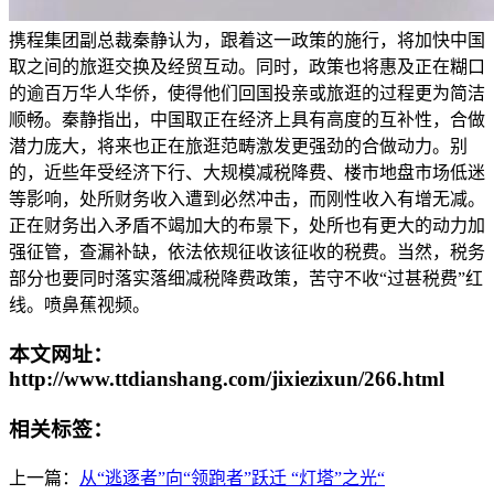
携程集团副总裁秦静认为，跟着这一政策的施行，将加快中国
取之间的旅逛交换及经贸互动。同时，政策也将惠及正在糊口
的逾百万华人华侨，使得他们回国投亲或旅逛的过程更为简洁
顺畅。秦静指出，中国取正在经济上具有高度的互补性，合做
潜力庞大，将来也正在旅逛范畴激发更强劲的合做动力。别
的，近些年受经济下行、大规模减税降费、楼市地盘市场低迷
等影响，处所财务收入遭到必然冲击，而刚性收入有增无减。
正在财务出入矛盾不竭加大的布景下，处所也有更大的动力加
强征管，查漏补缺，依法依规征收该征收的税费。当然，税务
部分也要同时落实落细减税降费政策，苦守不收“过甚税费”红
线。喷鼻蕉视频。
本文网址：
http://www.ttdianshang.com/jixiezixun/266.html
相关标签：
上一篇：
从“逃逐者”向“领跑者”跃迁 “灯塔”之光“