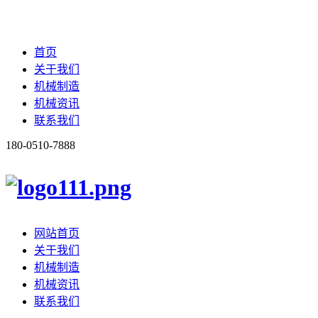
首页
关于我们
机械制造
机械资讯
联系我们
180-0510-7888
网站首页
关于我们
机械制造
机械资讯
联系我们