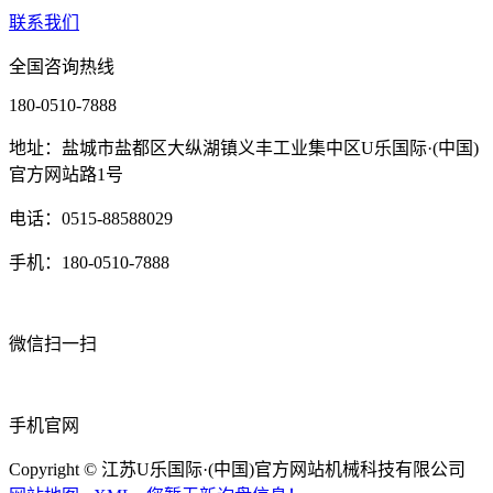
联系我们
全国咨询热线
180-0510-7888
地址：盐城市盐都区大纵湖镇义丰工业集中区U乐国际·(中国)
官方网站路1号
电话：0515-88588029
手机：180-0510-7888
微信扫一扫
手机官网
Copyright © 江苏U乐国际·(中国)官方网站机械科技有限公司