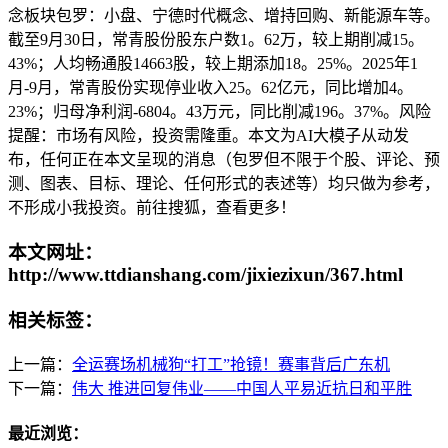
念板块包罗：小盘、宁德时代概念、增持回购、新能源车等。
截至9月30日，常青股份股东户数1。62万，较上期削减15。
43%；人均畅通股14663股，较上期添加18。25%。2025年1
月-9月，常青股份实现停业收入25。62亿元，同比增加4。
23%；归母净利润-6804。43万元，同比削减196。37%。风险
提醒：市场有风险，投资需隆重。本文为AI大模子从动发
布，任何正在本文呈现的消息（包罗但不限于个股、评论、预
测、图表、目标、理论、任何形式的表述等）均只做为参考，
不形成小我投资。前往搜狐，查看更多！
本文网址：
http://www.ttdianshang.com/jixiezixun/367.html
相关标签：
上一篇：
全运赛场机械狗“打工”抢镜！赛事背后广东机
下一篇：
伟大 推进回复伟业——中国人平易近抗日和平胜
最近浏览：