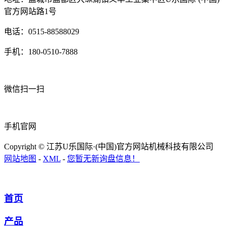
官方网站路1号
电话：0515-88588029
手机：180-0510-7888
微信扫一扫
手机官网
Copyright © 江苏U乐国际·(中国)官方网站机械科技有限公司
网站地图
-
XML
-
您暂无新询盘信息！
首页
产品