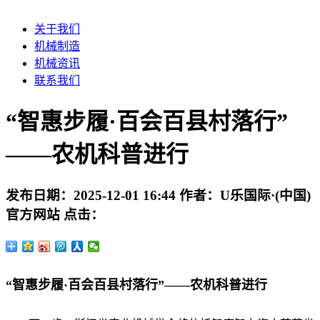
关于我们
机械制造
机械资讯
联系我们
“智惠步履·百会百县村落行”
——农机科普进行
发布日期：
2025-12-01 16:44
作者：
U乐国际·(中国)
官方网站
点击：
“智惠步履·百会百县村落行”——农机科普进行