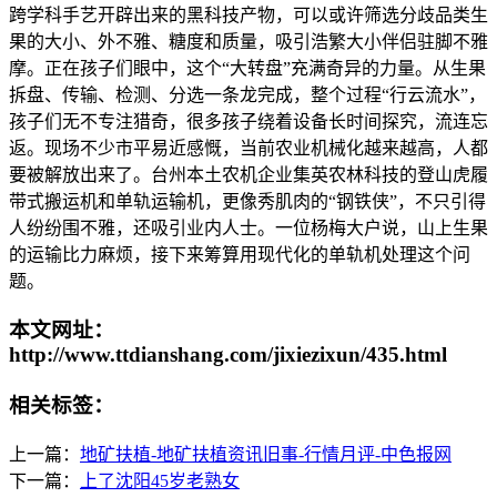
跨学科手艺开辟出来的黑科技产物，可以或许筛选分歧品类生
果的大小、外不雅、糖度和质量，吸引浩繁大小伴侣驻脚不雅
摩。正在孩子们眼中，这个“大转盘”充满奇异的力量。从生果
拆盘、传输、检测、分选一条龙完成，整个过程“行云流水”，
孩子们无不专注猎奇，很多孩子绕着设备长时间探究，流连忘
返。现场不少市平易近感慨，当前农业机械化越来越高，人都
要被解放出来了。台州本土农机企业集英农林科技的登山虎履
带式搬运机和单轨运输机，更像秀肌肉的“钢铁侠”，不只引得
人纷纷围不雅，还吸引业内人士。一位杨梅大户说，山上生果
的运输比力麻烦，接下来筹算用现代化的单轨机处理这个问
题。
本文网址：
http://www.ttdianshang.com/jixiezixun/435.html
相关标签：
上一篇：
地矿扶植-地矿扶植资讯旧事-行情月评-中色报网
下一篇：
上了沈阳45岁老熟女