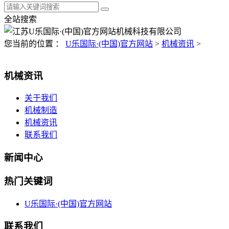
全站搜索
您当前的位置 ：
U乐国际·(中国)官方网站
>
机械资讯
>
机械资讯
关于我们
机械制造
机械资讯
联系我们
新闻中心
热门关键词
U乐国际·(中国)官方网站
联系我们