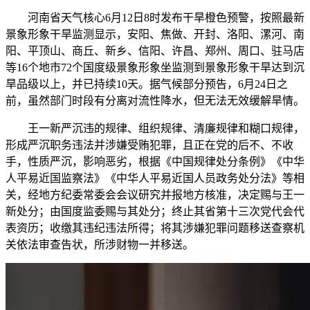
河南省天气核心6月12日8时发布干旱橙色预警，按照最新
景象形象干旱监测显示，安阳、焦做、开封、洛阳、漯河、南
阳、平顶山、商丘、新乡、信阳、许昌、郑州、周口、驻马店
等16个地市72个国度级景象形象坐监测到景象形象干旱达到沉
旱品级以上，并已持续10天。据气候部分预告，6月24日之
前，虽然部门时段有分离对流性降水，但无法无效缓解旱情。
王一新严沉违的规律、组织规律、清廉规律和糊口规律，
形成严沉职务违法并涉嫌受贿犯罪，且正在党的后不、不收
手，性质严沉，影响恶劣，根据《中国规律处分条例》《中华
人平易近国监察法》《中华人平易近国人员政务处分法》等相
关，经地方纪委常委会会议研究并报地方核准，决定赐与王一
新处分；由国度监委赐与其处分；终止其省第十三次党代会代
表资历；收缴其违纪违法所得；将其涉嫌犯罪问题移送查察机
关依法审查告状，所涉财物一并移送。