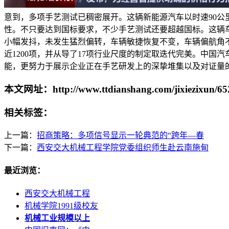
意到，多项手艺测试已稠密展开。这辆新能源汽车以时速90
性。不只要达到国标要求，不少手艺测试还要超越国标。这辆车
小幅发抖，未发生猛烈偏转，车辆敏捷恢复不变，车辆偏航角
近1200项，并从导了17项行业尺度的制定取迭代完美。中
能，更努力于展示企业正在手艺研发上的深挚堆集以及对证量
本文网址：http://www.ttdianshang.com/jixiezixun/65
相关标签：
上一篇：
招商策略：多项信号显示一轮典范的“跨年—春
下一篇：
西安交大机械工程学院党委组织师生赴云南施甸
最近浏览：
西安交大机械工程
机械学院1991级校友
机械工业规模以上