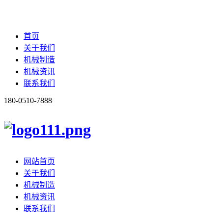
首页
关于我们
机械制造
机械资讯
联系我们
180-0510-7888
网站首页
关于我们
机械制造
机械资讯
联系我们