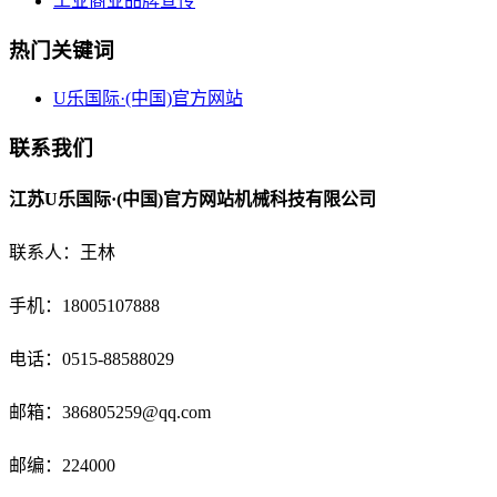
工业商业品牌宣传
热门关键词
U乐国际·(中国)官方网站
联系我们
江苏U乐国际·(中国)官方网站机械科技有限公司
联系人：王林
手机：18005107888
电话：
0515-88588029
邮箱：
386805259@qq.com
邮编：224000