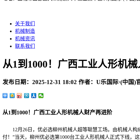
关于我们
机械制造
机械资讯
联系我们
从1到1000！广西工业人形机
发布日期：
2025-12-31 18:02
作者：
U乐国际·(中国
从1到1000！广西工业人形机械人财产再进阶
12月26日，优必选柳州机械人超等聪慧工场。由机械人构成的方阵
付！”当天，柳州优必选第1000台工业人形机械人正式下线，