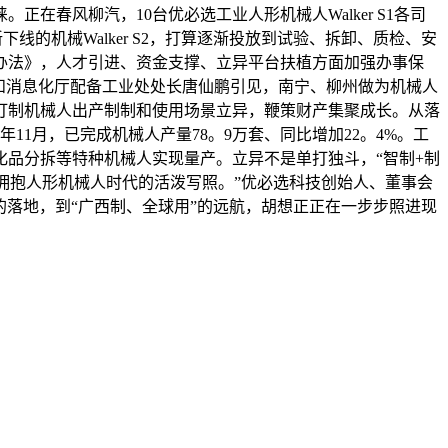
春风柳汽，10台优必选工业人形机械人Walker S1各司
线的机械Walker S2，打算逐渐投放到试验、拆卸、质检、安
办法》，人才引进、资金支撑、立异平台扶植方面加强办事保
和消息化厅配备工业处处长唐仙鹏引见，南宁、柳州做为机械人
打制机械人出产制制和使用场景立异，鞭策财产集聚成长。从落
11月，已完成机械人产量78。9万套、同比增加22。4%。工
品分拆等特种机械人实现量产。立异不是单打独斗，“智制+制
力、拥抱人形机械人时代的活泼写照。”优必选科技创始人、董事会
的落地，到“广西制、全球用”的远航，胡想正正在一步步照进现