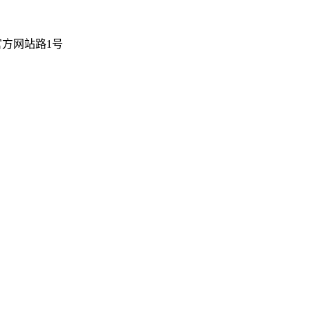
官方网站路1号