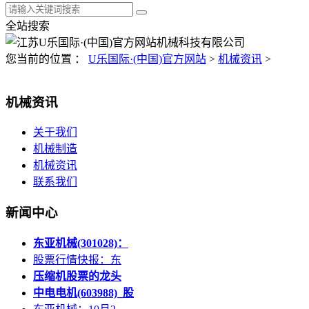
全站搜索
您当前的位置 ：
U乐国际·(中国)官方网站
>
机械资讯
>
机械资讯
关于我们
机械制造
机械资讯
联系我们
新闻中心
东亚机械(301028)：
股票行情快报：东
压缩机股票的龙头
中电电机(603988)_股