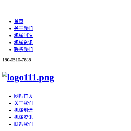
首页
关于我们
机械制造
机械资讯
联系我们
180-0510-7888
网站首页
关于我们
机械制造
机械资讯
联系我们