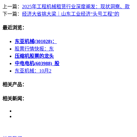
上一篇：
2025年工程机械租赁行业深度阐发：现状洞察、款
下一篇：
经济大省挑大梁｜山东工业经济“头号工程”的
最近浏览：
东亚机械(301028)：
股票行情快报：东
压缩机股票的龙头
中电电机(603988)_股
东亚机械：10月2
相关产品：
相关新闻：