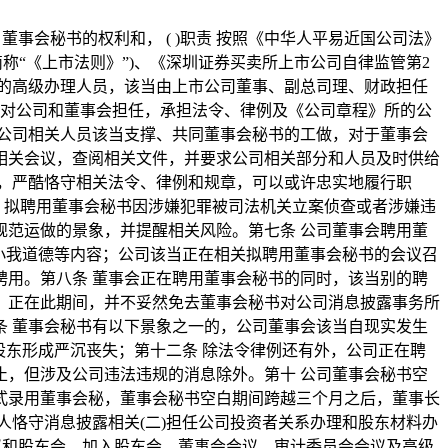
事会秘书的权利和， ( )职责 按照《中华人平易近国公司法》
简称“《上市法则》”)、《深圳证券买卖所上市公司自律监管第2
的高级办理人员，该当由上市公司董事、副总司理、财政担任
书对公司和董事会担任，承担法令、律例及《公司章程》所的公
公司相关人员该当支撑、共同董事会秘书的工做，对于董事会
相关会议，查阅相关文件，并要求公司相关部分和人员及时供给
德，严酷恪守相关法令、律例和规章，可以或许忠实地履行职
象。拟聘用董事会秘书因涉嫌犯罪被司法机关立案侦查或者涉嫌违
范运做的景象，并提醒相关风险。第七条 公司董事会聘用董
及小我道德等内容；公司该当正在相关拟聘用董事会秘书的会议召
用。第八条 董事会正在聘用董事会秘书的同时，该当别的聘
，正在此期间，并不妥然免去董事会秘书对公司消息披露事务所
 董事会秘书有以下景象之一的，公司董事会该当自现实发生
股东形成严沉丧失；第十二条 除法令律例还有外，公司正在聘
，但涉及公司违法违规的消息除外。第十 公司董事会秘书空
式录用董事会秘，董事会秘书空白期间跨越三个月之后，董事长
人恪守消息披露相关(二)担任公司投资者关系办理和股东材料办
议和股东会，加入股东会、董事会会议、审计委员会会议及高级