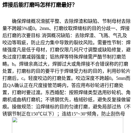
焊接后能打磨吗怎样打磨最好？
确保焊缝概况滑腻平整、去除焊渣和缺陷、节制母材去除
量不跨越5%或0。2mm、打磨纹取焊缝标的目的分歧一、焊接
后打磨的次要目标‌ 消弭概况缺陷‌：去除焊渣、飞溅、气孔及
咬边等瑕疵，防止应力集中导致的裂纹风险。需要性节制‌：焊
缝强度凡是低于母材，打磨仅限几何尺寸调整或缺陷修复，避
免过度打磨减弱强度；铝热焊等特殊焊缝需严酷节制打磨范
畴。‌‌b。焊缝余高过大，焊脚过大或角焊接不合错误称的打磨
处置，打磨标的目的要平行于焊缝受力标的目的，利用砂轮片
打磨后，c。轻度咬边的打磨处置。咬边深度不跨越0。5mm而
且QA确认正在尺度接管范畴内，答应用布砂轮进行打磨处
置，打磨时要过渡。东西婚配：按照焊缝类型选用砂轮机、角
磨机或曲柄打磨机；不锈钢优先，植绒砂纸，避免反复操做留
痕。‌‌操做规范‌：沿焊缝标的目的匀速打磨，避免局部过热（不
锈钢节制正在150℃以下）；连结15°~30°倾角，防止刮伤母