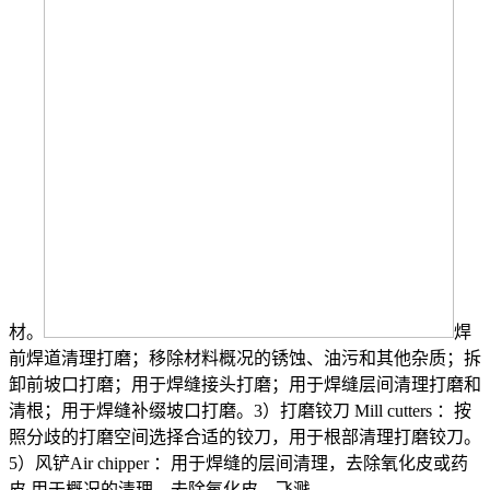
材。
焊
前焊道清理打磨；移除材料概况的锈蚀、油污和其他杂质；拆
卸前坡口打磨；用于焊缝接头打磨；用于焊缝层间清理打磨和
清根；用于焊缝补缀坡口打磨。3）打磨铰刀 Mill cutters ：按
照分歧的打磨空间选择合适的铰刀，用于根部清理打磨铰刀。
5）风铲Air chipper ：用于焊缝的层间清理，去除氧化皮或药
皮 用于概况的清理，去除氧化皮，飞溅。