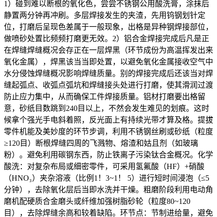
1）碰到难以断根的氧化色，尝尝不锈钢公用酸洗膏，涂抹后
静置两分钟再冲刷。多层焊接发生的夹渣，先用钨钢划针定
位，打磨后呈现色差属于一般现象，出格是异种钢焊接部位，
做喷砂处置比频频打磨更无效。2）铝合金焊接完成后凡是正
在焊缝焊缝概况会存正在一层焊黑（环节成份为高温挥发出来
氧化金属），焊黑该当当即处置，以避免氧化金属接收空气中
水分侵蚀焊缝概况影响焊缝质量。别的焊接完成后还该当对焊
缝起弧点、收弧点弧坑和焊缝接头处进行打磨，使其滑润过渡
防止应力集中，从而确保工件焊接质量。铝材打磨要出格留
意，砂纸目数跳到240目以上，不然会发生难见的划痕。这时
候拿个强光手电斜着照，反光面上有持续光带才算及格。提拔
零件机能及美妙度的环节步调，利用不锈钢丝刷或砂纸（粒度
≥120目）断根焊缝四周的飞溅物、熔渣和姑且剂（如玻璃
粉）。避免利用碳钢东西，防止铁离子污染钛合金概况。化学
酸洗：对复杂布局或细密零件，可采用氢氟酸（HF）+硝酸
（HNO₃）夹杂溶液（比例1！3~1！ 5）进行短时间浸泡（≤5
分钟），去除氧化层后当即水洗并干燥。粗磨阶段利用电动角
磨机配硬质合金磨头或纤维加强树脂砂轮（粒度80~120
目），去除焊缝余高和较着缺陷。环节点：节制进给量，避免