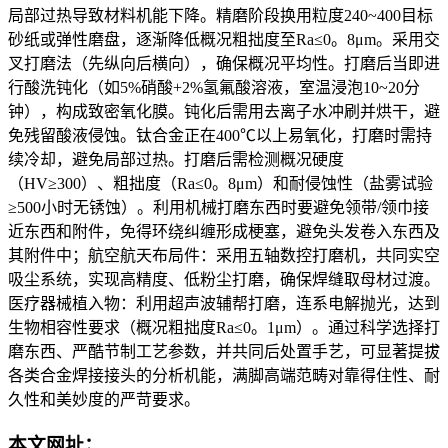
局部过热导致材料机能下降。精磨阶段换用粒度240~400目标
砂纸或弹性磨盘，逐渐降低概况粗拙度至Ra≤0。8μm。采用交
叉打磨法（先纵向后横向），确保概况平均性。打磨后当即进
行酸洗钝化（如5%硝酸+2%氢氟酸溶液，室温浸泡10~20分
钟），构成致密氧化膜。钝化后需用去离子水冲刷并烘干，避
免残留酸液侵蚀。钛合金正在400℃以上易氧化，打磨时需持
续冷却，避免局部过热。打磨后需检测概况硬度
（HV≥300）、粗拙度（Ra≤0。8μm）和耐侵蚀性（盐雾试验
≥500小时无锈蚀）。利用机械打磨东西时要避免领带/领巾接
近东西和附件，免得环绕纠缠形成梗塞，避免头发卷入东西及
其附件中；航空航天布局件：采用五轴数控打磨机，共同实空
吸尘系统，实现高精度、低粉尘打磨，确保焊缝取母材过渡。
医疗器械植入物：利用超声波辅帮打磨，连系电解抛光，达到
生物相容性要求（概况粗拙度Ra≤0。1μm）。通过科学选择打
磨东西、严酷节制工艺参数，并共同后处置手艺，可显著提拔
各类合金焊接接头的分析机能，满脚高端范畴对靠得住性、耐
久性和美妙度的严苛要求。
本文网址：