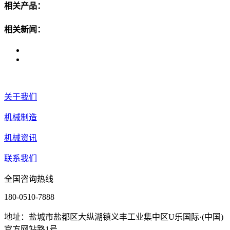
相关产品：
相关新闻：
关于我们
机械制造
机械资讯
联系我们
全国咨询热线
180-0510-7888
地址：盐城市盐都区大纵湖镇义丰工业集中区U乐国际·(中国)
官方网站路1号