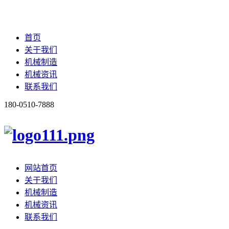
首页
关于我们
机械制造
机械资讯
联系我们
180-0510-7888
网站首页
关于我们
机械制造
机械资讯
联系我们