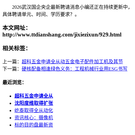
2026武汉国企央企最新聘请消息小编还正在持续更新中，
具体聘请单元、时间、学历要求？。
本文网址：
http://www.ttdianshang.com/jixiezixun/929.html
相关标签：
上一篇：
超科五金申请全从动五金电子配件加工机及其节
下一篇：
硬核配备相逢绿色义务：工程机械行业用ESG书写
最近浏览：
超科五金申请全从
沈阳度维取得扩张
屹泰取得全从动化
资讯核心：摄像机
标的目的盘最新资