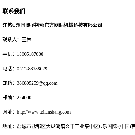
联系我们
江苏U乐国际·(中国)官方网站机械科技有限公司
联系人：王林
手机：18005107888
电话：
0515-88588029
邮箱：
386805259@qq.com
邮编：224000
网址：http://www.ttdianshang.com
地址：盐城市盐都区大纵湖镇义丰工业集中区U乐国际·(中国)