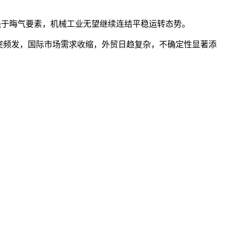
体强于晦气要素，机械工业无望继续连结平稳运转态势。
突频发，国际市场需求收缩，外贸日趋复杂，不确定性显著添