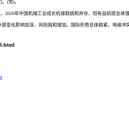
。(完)。
示，2026年中国机械工业成长机缘取挑和并存，但有益前提总
的外部变化影响加深、风险挑和增加。国际形势总体趋紧，地缘冲
3.html
R