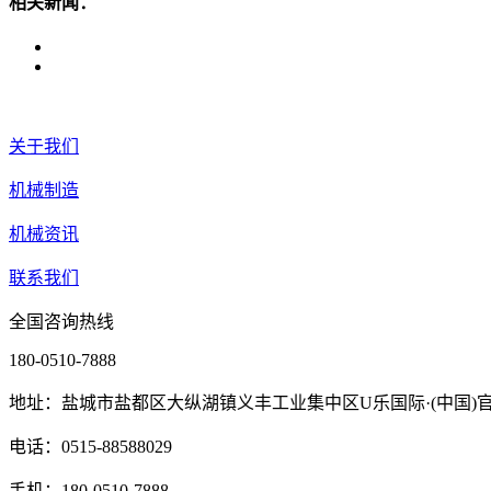
相关新闻：
关于我们
机械制造
机械资讯
联系我们
全国咨询热线
180-0510-7888
地址：盐城市盐都区大纵湖镇义丰工业集中区U乐国际·(中国)
电话：0515-88588029
手机：180-0510-7888