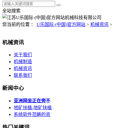
全站搜索
您当前的位置 ：
U乐国际·(中国)官方网站
>
机械资讯
>
机械资讯
关于我们
机械制造
机械资讯
联系我们
新闻中心
亚洲网坐正在旁不
地矿扶植-地矿扶植
系统软件范畴的资
热门关键词