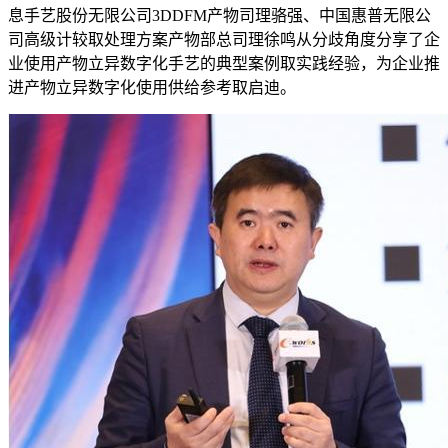
息手艺股份无限公司3DDFM产物司理骆强、中国惠普无限公
司高级计较取处理方案产物部总司理徐鸣从分歧角度分享了企
业使用产物立异数字化手艺的典型案例取实践经验，为企业推
进产物立异数字化使用供给参考取启迪。