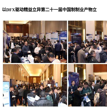
以DFX驱动精益立异第二十一届中国制制业产物立