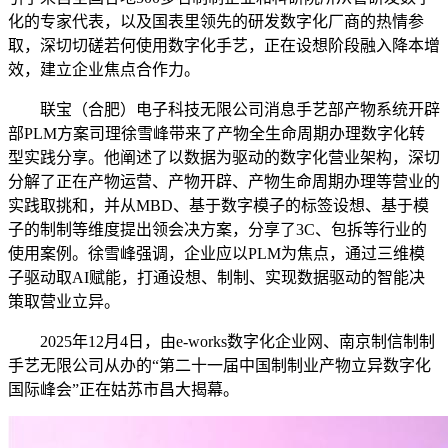
化的专家代表，以及国表里领先的研发数字化厂商的热情参
取，深切切磋若何使用数字化手艺，正在设想阶段融入降本增
效，建立企业焦点合作力。
联宝（合肥）电子科技无限公司消息手艺部产物系统开辟
部PLM方案司理徐雪峰带来了产物全生命周期办理数字化转
型实践分享。他阐述了以数据为驱动的数字化营业架构，深切
分解了正在产物运营、产物开辟、产物生命周期办理等营业的
实践取挑和，并从MBD、基于数字模子的标签设想、基于模
子的制制等维度提出领会决方案，分享了3C、包拆等行业的
使用案例。徐雪峰强调，企业应以PLM为焦点，通过三维模
子驱动取AI赋能，打通设想、制制、实现数据驱动的智能决
策取营业立异。
2025年12月4日，由e-works数字化企业网、南京制信制制
手艺无限公司从办的“第二十一届中国制制业产物立异数字化
国际峰会”正在姑苏市昌大揭幕。