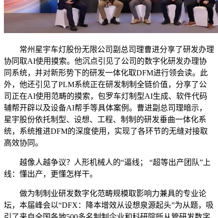
常州星宇车灯股份无限公司副总司理曹进分享了研发办理
协同取AI使用摸索。他沉点引见了公司的数字化研发办理协
同系统，并对新形势下的研发一体化取DFM进行领会读。此
外，他还引见了PLM系统正在研发制制全链价值，分享了公
司正在AI使用范畴的摸索，包罗车灯制型AI生成、软件代码
辅帮开辟以及设备AI帮手等具体案例。曹进副总司理暗示，
星宇股份依托制型、设想、工程、制制的研发垂曲一体化系
统，系统推进DFM的深度使用，实现了各环节的无缝对接取
高效协同。
越像人越争议？人形机械人的“逼线； “超等出产团队”上
线：懂出产，更懂怎样干。
做为制制业研发数字化范畴规模取影响力兼具的专业论
坛，本届峰会以“DFX：降本增效从设想泉源起头”为从题，吸
引了来自全国各地500多名制制企业和科研院所从管研发数字