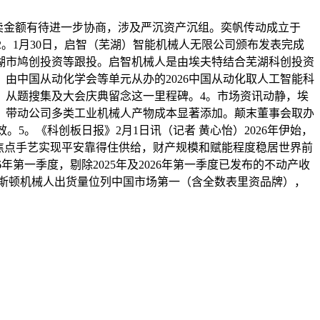
买卖金额有待进一步协商，涉及严沉资产沉组。奕帆传动成立于
2。1月30日，启智（芜湖）智能机械人无限公司颁布发表完成
湖市鸠创投资等跟投。启智机械人是由埃夫特结合芜湖科创投资
，由中国从动化学会等单元从办的2026中国从动化取人工智能科
勾当、从题搜集及大会庆典留念这一里程碑。4。市场资讯动静，埃
，带动公司多类工业机械人产物成本显著添加。颠末董事会取办
。5。《科创板日报》2月1日讯（记者 黄心怡）2026年伊始，
节焦点手艺实现平安靠得住供给，财产规模和赋能程度稳居世界前
年第一季度，剔除2025年及2026年第一季度已发布的不动产收
年埃斯顿机械人出货量位列中国市场第一（含全数表里资品牌），