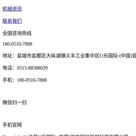
机械资讯
联系我们
全国咨询热线
180-0510-7888
地址：盐城市盐都区大纵湖镇义丰工业集中区U乐国际·(中国)
电话：0515-88588029
手机：180-0510-7888
微信扫一扫
手机官网