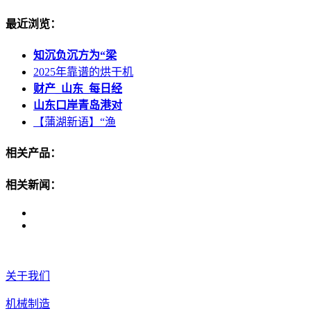
最近浏览：
知沉负沉方为“梁
2025年靠谱的烘干机
财产_山东_每日经
山东口岸青岛港对
【蒲湖新语】“渔
相关产品：
相关新闻：
关于我们
机械制造