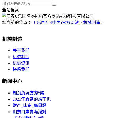
全站搜索
您当前的位置 ：
U乐国际·(中国)官方网站
>
机械制造
>
机械制造
关于我们
机械制造
机械资讯
联系我们
新闻中心
知沉负沉方为“梁
2025年靠谱的烘干机
财产_山东_每日经
山东口岸青岛港对