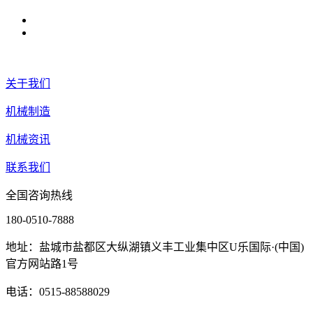
关于我们
机械制造
机械资讯
联系我们
全国咨询热线
180-0510-7888
地址：盐城市盐都区大纵湖镇义丰工业集中区U乐国际·(中国)
官方网站路1号
电话：0515-88588029