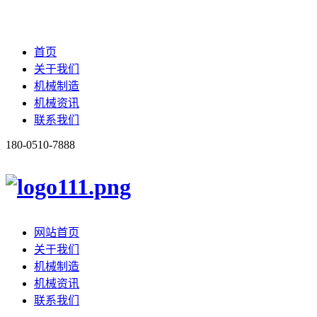
首页
关于我们
机械制造
机械资讯
联系我们
180-0510-7888
网站首页
关于我们
机械制造
机械资讯
联系我们