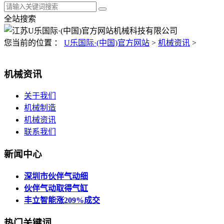
全站搜索
您当前的位置 ：
U乐国际·(中国)官方网站
>
机械资讯
>
机械资讯
关于我们
机械制造
机械资讯
联系我们
新闻中心
深圳市伙伴气动细
伙伴气动取得气缸
丰立智能涨209%成交
热门关键词