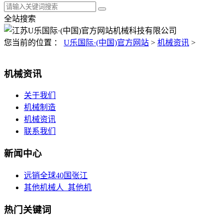
全站搜索
您当前的位置 ：
U乐国际·(中国)官方网站
>
机械资讯
>
机械资讯
关于我们
机械制造
机械资讯
联系我们
新闻中心
远销全球40国张江
其他机械人_其他机
热门关键词