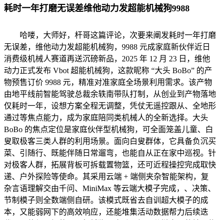
耗时一年打磨无误差维他动力发超能机械狗9988
哈喽，大师好，杆哥这篇评论，次要来阐发耗时一年打磨
无误差，维他动力发超能机械狗，9988 元成家庭新伙伴近日
消费级机械人赛道再送沉磅新品，2025 年 12 月 23 日，维他
动力正式发布 Vbot 超能机械狗，这款昵称 “大头 BoBo” 的产
物预售订价 9988 元，精准对准家庭全场景利用需求。该产物
由地平线前智能驾驶总裁余轶南带队打制，从创业到产物落地
仅耗时一年，设想方案全程无调整，凭仗无遥控跟从、全地形
通过等焦点能力，成为家庭陪同类机械人的全新选择。大头
BoBo 的焦点定位是家庭伙伴型机械狗，可全面笼盖儿童、白
叟取极客三类人群的利用场景。面向白叟群体，它具备负沉买
菜、引随行、既能伴随日常遛弯，也能自从正在家中巡视。针
对极客人群，拓展背板可拆载置物篮，还可近程操控完成取快
递、户外探险等使命。其采用云端 + 端侧夹杂智能架构，复
杂言语理解交由千问、MiniMax 等云端大模子完成，、决策、
节制模子则全数端侧自研。该模式既省去自训超大模子的成
本，又能弱网下的高效响应，还能堆集活动数据帮力后续迭