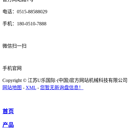
电话：0515-88588029
手机：180-0510-7888
微信扫一扫
手机官网
Copyright © 江苏U乐国际·(中国)官方网站机械科技有限公司
网站地图
-
XML
-
您暂无新询盘信息！
首页
产品