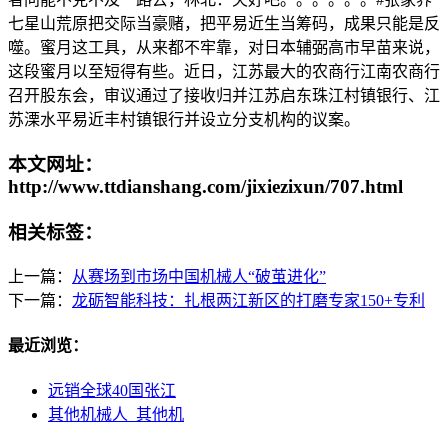
七星山荒原把交际当豪赌，把平易近生当筹码，成果只能是反
噬。蜜月这工具，从来都不牢靠，对日本辅弼高市早苗来说，
这段蜜月以至短得有些。近日，江苏最大的农商行江南农商行
召开股东会，审议通过了接收归并江苏启东珠江村镇银行、江
苏溧水平易近丰村镇银行并设立分支机构的议案。
本文网址：
http://www.ttdianshang.com/jixiezixun/707.html
相关标签：
上一篇：
从赛场到市场中国机械人“破茧进化”
下一篇：
龙砺智能科技：扎根两江新区的打磨专家150+专利
最近浏览：
远销全球40国张江
其他机械人_其他机