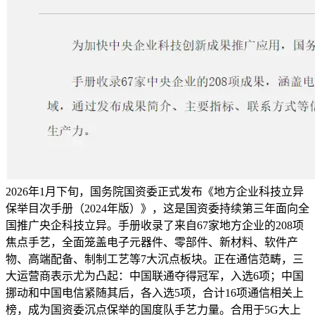
2026年1月下旬，国务院国资委正式发布《地方企业科技立异
保举目次手册（2024年版）》，这是国资委持续第三年面向全
国推广央企科技立异。手册收录了来自67家地方企业的208项
焦点手艺，全面笼盖电子元器件、零部件、新材料、软件产
物、高端配备、制制工艺等7大沉点板块。正在通信范畴，三
大运营商表示尤为凸起：中国联通夺得冠军，入选6项；中国
挪动和中国电信紧随其后，各入选5项，合计16项通信相关上
榜，成为国资委沉点保举的国度队手艺力量。合用于5G大上