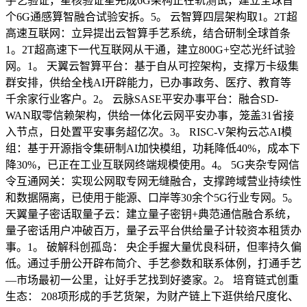
手艺验证，星核验证星完成6G架构正在轨测试，建立全球首
个6G通感算智融合试验安拆。5。 云智算四层架构取1。2T超
高速互联网：立异提出云智算手艺系统，结合研制全球首条
1。2T超高速下一代互联网从干通，建立800G+空芯光纤试验
网。1。 天翼云智算平台：基于自从可控架构，支撑万卡级集
群安排，供给全栈AI开辟能力，已办事政务、医疗、教育等
千余家行业客户。2。 云脉SASE平安办事平台：融合SD-
WAN取零信赖架构，供给一体化云网平安办事，笼盖31省接
入节点，日处置平安事务超亿次。3。 RISC-V架构云芯AI模
组：基于开源指令集研制AI加快模组，功耗降低40%，成本下
降30%，已正在工业互联网终端规模使用。4。 5G夹杂专网信
令互通网关：实现公网取专网无缝融合，支撑跨域营业持续性
和数据隔离，已使用于能源、口岸等30余个5G行业专网。5。
天翼量子密话取量子云：建立量子密钥+典范通信融合系统，
量子密话用户冲破百万，量子云平台供给量子计较资本租赁办
事。1。 破解科创孤岛： 央企手握大量优良科研，但率持久偏
低。通过手册公开辟布简介、手艺参数和联系体例，打通手艺
—市场最初一公里，让好手艺找到好婆家。2。 培育链式创重
生态： 208项形成的手艺货架，为财产链上下逛供给尺度化、