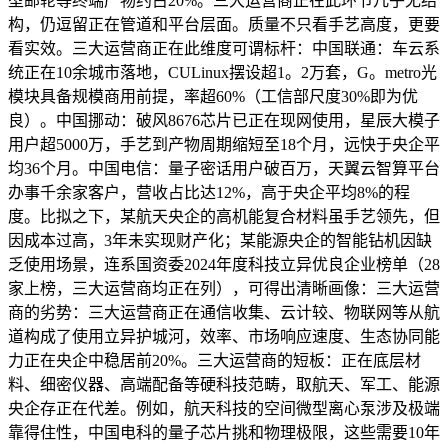
型邮轮等终端产物约占20%。三大运营商正在此环节几乎无结
构，仍逗留正在管道和平台层面。质量不只看手艺高度，更要
看实效。三大运营商正在此维度可谓标杆：中国联通：车云系
统正在10余城市落地，CULinux摆设超1。2万套，G。metro光
模块具备规模商用前提，率超60%（工信部尺度30%即为优
良）。中国挪动：破风8676芯片已正在现网使用，星辰大模子
用户超5000万，手艺到产物周期缩短至18个月，远快于央企平
均36个月。中国电信：量子密话用户破百万，天翼云智算平台
办事千余家客户，营收占比达12%，高于央企平均8%的程
度。比拟之下，某航天央企的高机能复合材料虽手艺领先，但
因成本过高，3年未实现财产化；某能源央企的智能钻机因缺
乏使用场景，连系国资委2024年度科技立异优良企业榜单（28
家上榜，三大运营商均正在列），可得出清晰画像：三大运营
商的劣势：三大运营商正在通信收集、云计较、物联网等从航
道构成了使用立异护城河，效率、市场响应速度、生态协同能
力正在央企中稳居前20%。三大运营商的短板：正在底层材
料、细密仪器、高端配备等硬科技范畴，取航天、军工、能源
央企存正在代差。例如，航天科技的空间微型离心泵涉及极端
靠得住性，中国电科的量子芯片挑和物理极限，这些需要10年