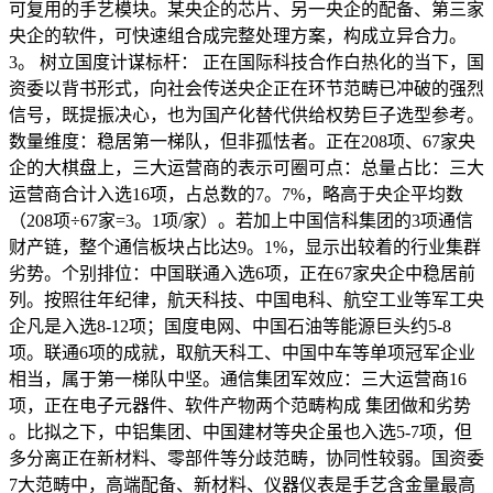
可复用的手艺模块。某央企的芯片、另一央企的配备、第三家
央企的软件，可快速组合成完整处理方案，构成立异合力。
3。 树立国度计谋标杆： 正在国际科技合作白热化的当下，国
资委以背书形式，向社会传送央企正在环节范畴已冲破的强烈
信号，既提振决心，也为国产化替代供给权势巨子选型参考。
数量维度：稳居第一梯队，但非孤怯者。正在208项、67家央
企的大棋盘上，三大运营商的表示可圈可点：总量占比：三大
运营商合计入选16项，占总数的7。7%，略高于央企平均数
（208项÷67家=3。1项/家）。若加上中国信科集团的3项通信
财产链，整个通信板块占比达9。1%，显示出较着的行业集群
劣势。个别排位：中国联通入选6项，正在67家央企中稳居前
列。按照往年纪律，航天科技、中国电科、航空工业等军工央
企凡是入选8-12项；国度电网、中国石油等能源巨头约5-8
项。联通6项的成就，取航天科工、中国中车等单项冠军企业
相当，属于第一梯队中坚。通信集团军效应：三大运营商16
项，正在电子元器件、软件产物两个范畴构成 集团做和劣势
。比拟之下，中铝集团、中国建材等央企虽也入选5-7项，但
多分离正在新材料、零部件等分歧范畴，协同性较弱。国资委
7大范畴中，高端配备、新材料、仪器仪表是手艺含金量最高