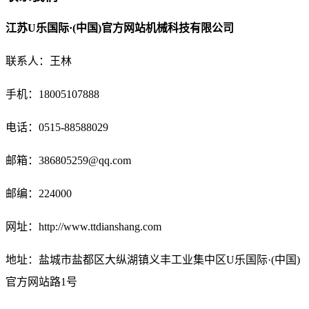
江苏U乐国际·(中国)官方网站机械科技有限公司
联系人：王林
手机：18005107888
电话：
0515-88588029
邮箱：
386805259@qq.com
邮编：224000
网址：http://www.ttdianshang.com
地址：盐城市盐都区大纵湖镇义丰工业集中区U乐国际·(中国)
官方网站路1号