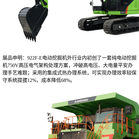
展品申明：922F-E电动挖掘机外行业内初创了一套纯电动挖掘
机750V高压电气架构处理方案，冲破高电压、大电量平安办
理手艺难题；采用的集成式热办理系统，可实现办理效率较保
守系统提拔12%，成本降低68%。