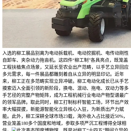
入选的柳工展品别离为电动拆载机、电动挖掘机、电传动刚性
自卸车、夹杂动力拖沓机。这四件“柳工制”各具亮点，既笼盖
工程扶植焦点场景，又延长至农业出产范畴，以手艺立异回应
多元需求，每一件展品都雕刻着自从立异的明显印记。近年
来，柳工正在多范畴实现立异冲破。柳工电动化成长已从手艺
摸索迈入全面引领的新阶段，换电、混动、拖电、双动力等多
手艺径的完整产物矩阵，成为工程机械行业电动产物型谱最广
的领军品牌。取此同时，柳工打制标杆智能工场，环节出产效
率大幅提拔，新能源智能化立异核心入驻，为新质出产力赋
能。此外，柳工深耕全球市场23载，海外收入占比接近50%，
营业笼盖180多个国度和地域，参取多项严沉工程博得全球相
信。
此次表态国度博物馆，既是对柳工“十四五”期间立异的