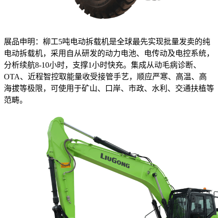
展品申明：柳工5吨电动拆载机是全球最先实现批量发卖的纯
电动拆载机，采用自从研发的动力电池、电传动及电控系统，
分析续航8-10小时，支撑1小时快充。集成从动毛病诊断、
OTA、近程智控取能量收受接管手艺，顺应严寒、高温、高
海拔等极限，可使用于矿山、口岸、市政、水利、交通扶植等
范畴。