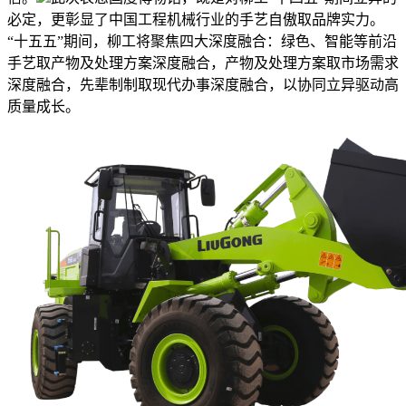
必定，更彰显了中国工程机械行业的手艺自傲取品牌实力。
“十五五”期间，柳工将聚焦四大深度融合：绿色、智能等前沿
手艺取产物及处理方案深度融合，产物及处理方案取市场需求
深度融合，先辈制制取现代办事深度融合，以协同立异驱动高
质量成长。