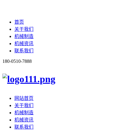
首页
关于我们
机械制造
机械资讯
联系我们
180-0510-7888
网站首页
关于我们
机械制造
机械资讯
联系我们