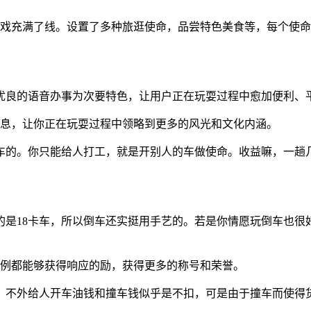
充满了线。设置了多种旅逛使命，品尝特色美食等，每个使命
良的语音办事为次要特色，让用户正在玩耍过程中愈加便利、平
息，让你正在玩耍过程中领略到更多的风光和文化内涵。
的。你只能给人打工，就是开别人的车做使命。收益嘛，一趟几
18卡车，所以倒车还实挺用手艺的。若是你情愿玩倒车也很
例都能够获得响应的励，获得更多的称号和荣誉。
不外给人开车油钱和撞车钱似乎是不扣，可是由于撞车而使得货