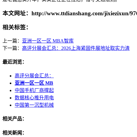
本文网址：http://www.ttdianshang.com/jixiezixun/97
相关标签：
上一篇：
亚洲一区一区 MBA智库
下一篇：
高评分展会汇总：2026上海紧固件展地址取实力清
最近浏览：
高评分展会汇总：
亚洲一区一区 MB
中国手机厂商撑起
数据核心推升用电
中国第一沉型机械
相关产品：
相关新闻：