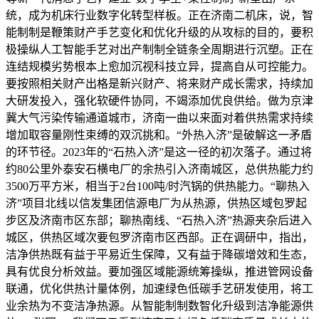
统，成为机床行业数字化转型样板。正在济南二机床，说，智
能制制是鞭策财产手艺变化和优化升级的从攻标的目的，要积
极操纵人工智能手艺对出产制制全链条全周期进行沉塑。正在
连结规模劣势根本上愈加沉视科技立异，提高自从可控能力。
要按照相关财产出格是新兴财产、将来财产成长需求，持续加
大研发投入，强化软硬件协同，不竭添加优良供给。做为京津
冀大气污染传输通道城市，济南一曲以来面对着供热需求持续
增加取容量刚性束缚的双沉挑和。“外热入济”是破解这一矛盾
的环节径。2023年的“石热入济”是这一径的初次落子。通过将
约80公里外泰安石横电厂的余热引入济南城区，总供热能力约
3500万平方米，相当于2台100吨/时汽锅的供热能力。“聊热入
济”项目北线以信发集团信源电厂为从热源，供热区域包罗起
步区及济南市区东部；聊热南线、“石热入济”热源夹杂后进入
城区，供热区域次要包罗济南市区西部。正在调研中，指出，
洁净供热既有益于平易近生保障，又有益于降碳增效和生态，
具有优良分析效益。要加强区域能源统筹操纵，推进管网设备
联通，优化供热计量体例，加速绿色低碳手艺研发使用，将工
业余热为不变洁净热源。从智能制制数智化升级到洁净能源供