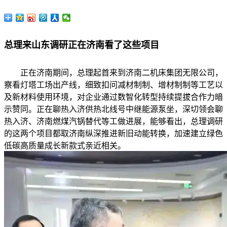
总理来山东调研正在济南看了这些项目
正在济南期间，总理起首来到济南二机床集团无限公司，
察看灯塔工场出产线，细致扣问减材制制、增材制制等工艺以
及新材料使用环境，对企业通过数智化转型持续提拔合作力暗
示赞同。正在聊热入济供热北线号中继能源泵坐，深切领会聊
热入济、济南燃煤汽锅替代等工做进展，能够看出，总理调研
的这两个项目都取济南纵深推进新旧动能转换，加速建立绿色
低碳高质量成长新款式亲近相关。