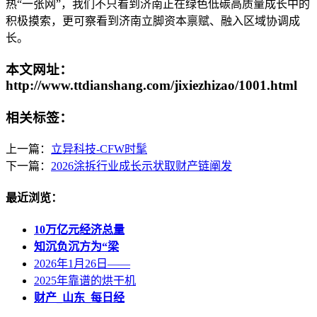
热“一张网”，我们不只看到济南正在绿色低碳高质量成长中的
积极摸索，更可察看到济南立脚资本禀赋、融入区域协调成
长。
本文网址：
http://www.ttdianshang.com/jixiezhizao/1001.html
相关标签：
上一篇：
立异科技-CFW时髦
下一篇：
2026涂拆行业成长示状取财产链阐发
最近浏览：
10万亿元经济总量
知沉负沉方为“梁
2026年1月26日——
2025年靠谱的烘干机
财产_山东_每日经