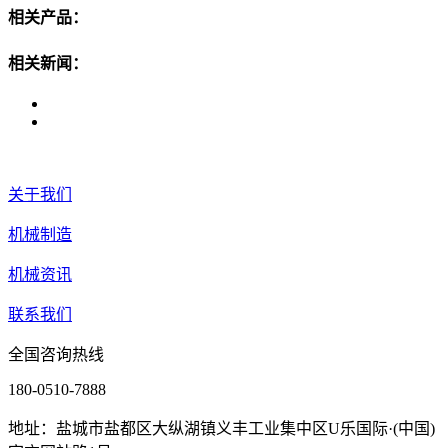
相关产品：
相关新闻：
关于我们
机械制造
机械资讯
联系我们
全国咨询热线
180-0510-7888
地址：盐城市盐都区大纵湖镇义丰工业集中区U乐国际·(中国)