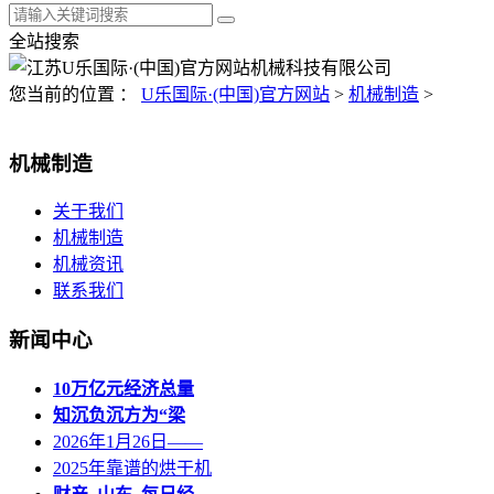
全站搜索
您当前的位置 ：
U乐国际·(中国)官方网站
>
机械制造
>
机械制造
关于我们
机械制造
机械资讯
联系我们
新闻中心
10万亿元经济总量
知沉负沉方为“梁
2026年1月26日——
2025年靠谱的烘干机