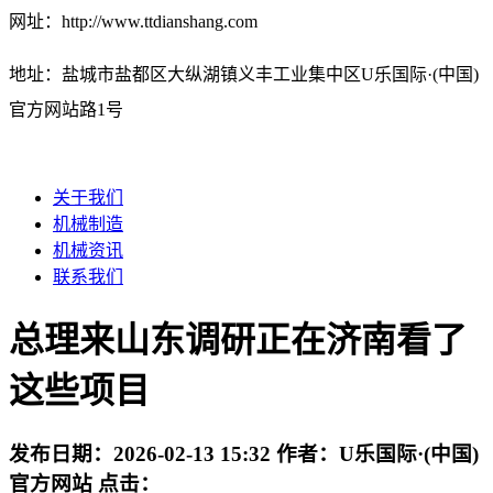
网址：http://www.ttdianshang.com
地址：盐城市盐都区大纵湖镇义丰工业集中区U乐国际·(中国)
官方网站路1号
关于我们
机械制造
机械资讯
联系我们
总理来山东调研正在济南看了
这些项目
发布日期：
2026-02-13 15:32
作者：
U乐国际·(中国)
官方网站
点击：