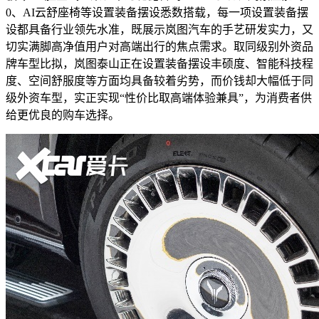
0、AI云舒座椅等设置装备摆设悉数搭载，每一项设置装备摆
设都具备行业领先水准，既展示岚图汽车的手艺研发实力，又
切实满脚高净值用户对高端出行的焦点需求。取同级别外资品
牌车型比拟，岚图泰山正在设置装备摆设丰硕度、智能科技程
度、空间舒服度等方面均具备较着劣势，而价钱却大幅低于同
级外资车型，实正实现“性价比取高端体验兼具”，为消费者供
给更优良的购车选择。