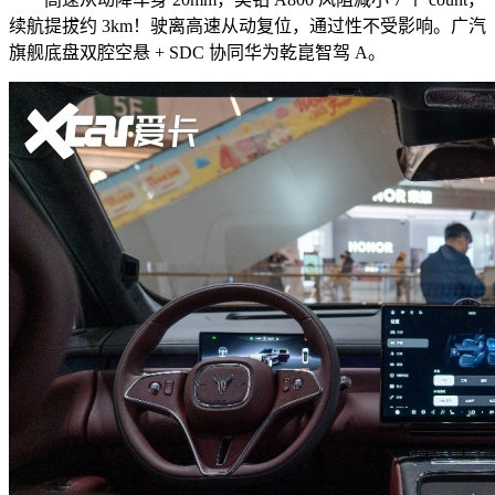
续航提拔约 3km！驶离高速从动复位，通过性不受影响。广汽
旗舰底盘双腔空悬 + SDC 协同华为乾崑智驾 A。