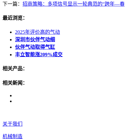
下一篇：
招商策略：多项信号显示一轮典范的“跨年—春
最近浏览：
2025年评价高的气动
深圳市伙伴气动细
伙伴气动取得气缸
丰立智能涨209%成交
相关产品：
相关新闻：
关于我们
机械制造