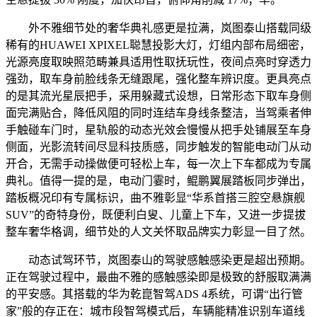
外不雅细节处的奢华典礼感更是拉满，岚图泰山搭载同级
稀有的HUAWEI XPIXEL聪慧投影大灯，灯组内部布局细密，
光源亮度取映照范畴兼具适用性取抚玩性，夜间点亮时穿透力
强劲，取车身前脸线条无缝跟尾，强化整车辨识度。更具亮点
的是其流光星辰把手，采用躲藏式设想，日常形态下取车身侧
面完满贴合，降低风阻的同时连结车身线条整洁，当驾乘者伸
手触碰车门时，星轨般的动态光效会慢慢从把手处铺展至车身
侧面，光影流转间尽显科技质感，同步触发的智能电动门从动
开合，无需手动操做便可轻松上车，每一次上下车都成为专属
典礼。值得一提的是，电动门霎时，鲲鹏翼展踏板同步弹出，
踏板概况印有专属标识，曲不雅彰显“华系首搭三腔空悬旗舰
SUV”的奇特身份，既便利白叟、儿童上下车，又进一步提拔
整车奢华格调，细节处的人文关怀取品牌实力彰显一目了然。
动态试驾环节，岚图泰山的驾驶感触感染更是超出预期。
正在驾驶过程中，最曲不雅的感触感染即是极致的舒服取满满
的平安感。其搭载的华为乾崑智驾ADS 4系统，可谓“出行管
家”般的存正在：城市段智驾模式后，车辆能精准识别车道线