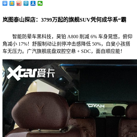
岚图泰山探店：3799万起的旗舰SUV凭何成华系“霸
智能防晕车黑科技，昊铂 A800 削减 6% 车身晃悠，俯仰
角减小 17%！舒服制动让刹停冲击感降低 50%，白叟小孩搭
车无压力。广汽旗舰底盘双腔空悬 + SDC，面自顺应能！