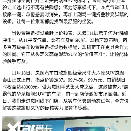
二排腿部空间拉升至媲美高端MPV的水准，零距离的乘坐体
验让长途出行不再有狭隘感；沉力舒享模式下，26点气动叩击
按摩一键，怠倦感霎时消失，再加上副驾一键折叠秒变脚踏的
设想，让每一位乘客都能找到最舒服的坐姿。
当设置装备摆设单赶上价钱表，风云T11展示了何为“降维
冲击”。从11平安气囊、磐石车身到6K屏、23扬声器声响，诸
多百万级豪车设置装备摆设悉数标配，却锚定正在更具合作力
的区间。它正从头定义高端混动SUV的“价值基准”，让顶配体
验触手可及。
11月18日，岚图汽车首款旗舰级全尺寸大六座SUV岚图
泰山正式上市，指点价锁定37。99万-50。99万元，首销刻日
时权益达48000元。做为岚图手艺集大成之做，这款被誉为“最
霸气的华系旗舰SUV”的车型，甫一到店便激发市场高潮。近
日，我们走进岚图线下门店，从实车体验到动态试驾，全方位
解锁这款旗舰SUV的硬核实力取奢华质感。