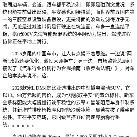
取周边车辆，变道、跟车都平稳流利，即即是碰到突发况，系
统也能提前做出反映，平安感也间接拉满；而世界前五国内第
一的三腔空悬设置装备摆设，更是将面的波动过滤得近乎无
感，无论是过减速带仍是行驶正在坑洼面，车身一直连结平
稳，搭配800V岚海智能超混系统的平顺动力输出，驾驶过程
仿佛正在平地上滑行。
2025岁尾的中国车市，让人有点摸不着思维。一边说“两
新”政策还要优化，激励大师换车；另一边，市场监管总局间
接发了《汽车行业价钱行为合规指南（收罗看法稿）》，对车
企赔本卖车说不。这。
2026款宋L DM-i是比亚迪推出的中型插电混动SUV，它
以13。98万元起的售价，成为“舒服取平安”的双沉标杆。新车
全系标配能大幅提拔行驶平稳性的云辇-C智能阻尼车身节制系
统，并新增前排座椅按摩和智能冷暖冰箱，显著提拔了乘坐舒
服性。正在平安范畴，它同级首搭TBC高速爆胎稳行系
统。。。。。。
高速从动降车身 20mm，昊铂 A800 风阻减小 7 个 count，