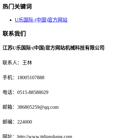
热门关键词
U乐国际·(中国)官方网站
联系我们
江苏U乐国际·(中国)官方网站机械科技有限公司
联系人：王林
手机：18005107888
电话：
0515-88588029
邮箱：
386805259@qq.com
邮编：224000
网址：http://www.ttdianshang.com