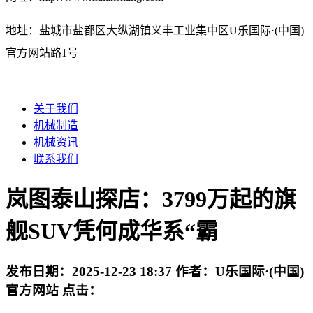
地址：盐城市盐都区大纵湖镇义丰工业集中区U乐国际·(中国)
官方网站路1号
关于我们
机械制造
机械资讯
联系我们
岚图泰山探店：3799万起的旗
舰SUV凭何成华系“霸
发布日期：
2025-12-23 18:37
作者：
U乐国际·(中国)
官方网站
点击：